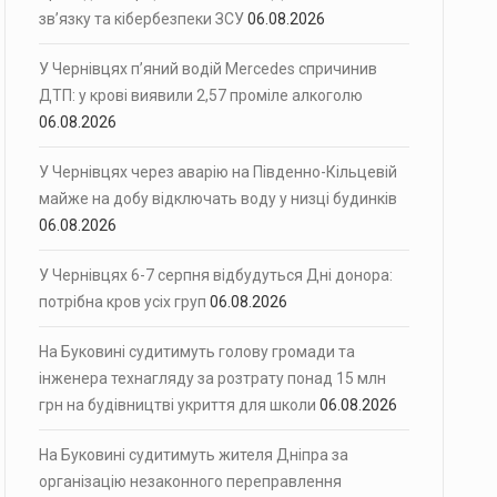
зв’язку та кібербезпеки ЗСУ
06.08.2026
У Чернівцях п’яний водій Mercedes спричинив
ДТП: у крові виявили 2,57 проміле алкоголю
06.08.2026
У Чернівцях через аварію на Південно-Кільцевій
майже на добу відключать воду у низці будинків
06.08.2026
У Чернівцях 6-7 серпня відбудуться Дні донора:
потрібна кров усіх груп
06.08.2026
На Буковині судитимуть голову громади та
інженера технагляду за розтрату понад 15 млн
грн на будівництві укриття для школи
06.08.2026
На Буковині судитимуть жителя Дніпра за
організацію незаконного переправлення