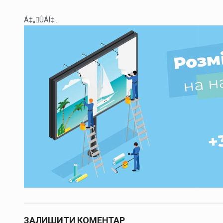
Á‡„ÛÁÍ‡...
ЗАЛИШИТИ КОМЕНТАР