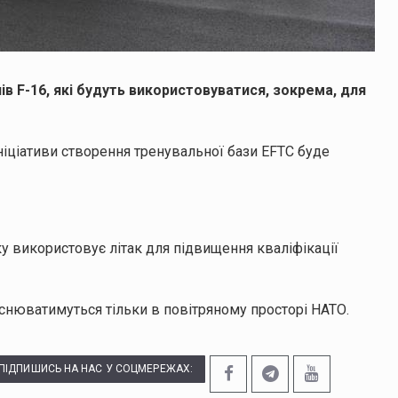
ів F-16, які будуть використовуватися, зокрема, для
ніціативи створення тренувальної бази EFTC буде
ку використовує літак для підвищення кваліфікації
йснюватимуться тільки в повітряному просторі НАТО.
ПІДПИШИСЬ НА НАС У СОЦМЕРЕЖАХ: