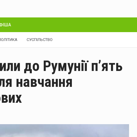
ФІША
ПОЛІТИКА
СУСПІЛЬСТВО
или до Румунії п’ять
ля навчання
ових