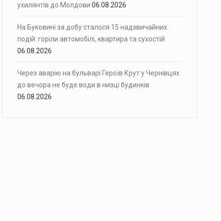
ухилянтів до Молдови
06.08.2026
На Буковині за добу сталося 15 надзвичайних
подій: горіли автомобілі, квартира та сухостій
06.08.2026
Через аварію на бульварі Героїв Крут у Чернівцях
до вечора не буде води в низці будинків
06.08.2026