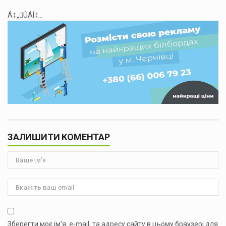
Á‡„ÛÁÍ‡...
ЗАЛИШИТИ КОМЕНТАР
Зберегти моє ім'я, e-mail, та адресу сайту в цьому браузері для