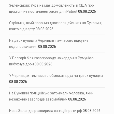
Зеленський: Україна має домовленість зі США про
щомісячне постачання ракет для Patriot
08.08.2026
Стрільця, який поранив двох поліцейських на Буковині,
взято під варту
08.08.2026
На двох вулицях Чернівців тимчасово відсутнє
водопостачання
08.08.2026
У Болгарії біля газопроводу на кордоні з Румунією
вибухнув дрон
08.08.2026
У Чернівцях тимчасово обмежать рух на трьох вулицях
08.08.2026
На Буковині поліцейські затримали чоловіка, який
незаконно заволодів автомобілем
08.08.2026
Нова Зеландія розширила санкції проти рф
08.08.2026