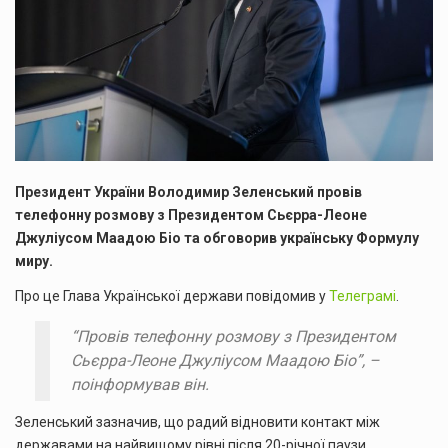
Президент України Володимир Зеленський провів
телефонну розмову з Президентом Сьєрра-Леоне
Джуліусом Маадою Біо та обговорив українську Формулу
миру.
Про це Глава Української держави повідомив у
Телеграмі
.
“Провів телефонну розмову з Президентом
Сьєрра-Леоне Джуліусом Маадою Біо”, –
поінформував він.
Зеленський зазначив, що радий відновити контакт між
державами на найвищому рівні після 20-річної паузи.