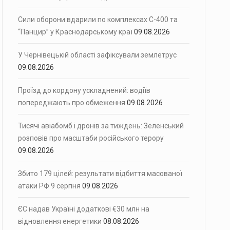
Сили оборони вдарили по комплексах С-400 та
“Панцир” у Краснодарському краї
09.08.2026
У Чернівецькій області зафіксували землетрус
09.08.2026
Проїзд до кордону ускладнений: водіїв
попереджають про обмеження
09.08.2026
Тисячі авіабомб і дронів за тиждень: Зеленський
розповів про масштаби російського терору
09.08.2026
Збито 179 цілей: результати відбиття масованої
атаки РФ 9 серпня
09.08.2026
ЄС надав Україні додаткові €30 млн на
відновлення енергетики
08.08.2026