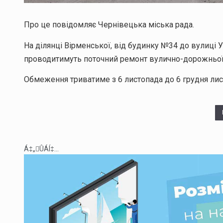
Про це повідомляє Чернівецька міська рада.
На ділянці Вірменської, від будинку №34 до вулиці У
проводитимуть поточний ремонт вулично-дорожньої
Обмеження триватиме з 6 листопада до 6 грудня лис
Á‡„ÛÁÍ‡...