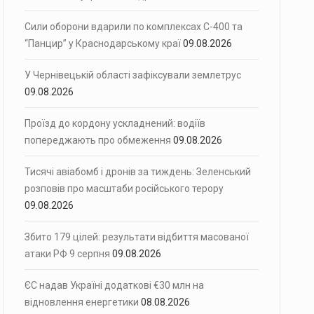
Сили оборони вдарили по комплексах С-400 та
“Панцир” у Краснодарському краї
09.08.2026
У Чернівецькій області зафіксували землетрус
09.08.2026
Проїзд до кордону ускладнений: водіїв
попереджають про обмеження
09.08.2026
Тисячі авіабомб і дронів за тиждень: Зеленський
розповів про масштаби російського терору
09.08.2026
Збито 179 цілей: результати відбиття масованої
атаки РФ 9 серпня
09.08.2026
ЄС надав Україні додаткові €30 млн на
відновлення енергетики
08.08.2026