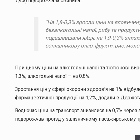
7,4%) подорожчала свинина.
“На 1,8-0,3% зросли ціни на яловичин
безалкогольні напої, рибу та продукти 
подешевшали яйця, на 1,9-0,3% знизи
соняшникову олію, фрукти, рис, молок
При цьому ціни на алкогольні напої та тютюнові виро
1,3%, алкогольні напої – на 0,8%.
Зростання цін у сфері охорони здоров’я на 1% відбу
фармацевтичної продукції на 1,2%, додали в Держста
Водночас ціни на транспорт знизилися на 0,7% через
подорожчав проїзд у залізничному пасажирському тр