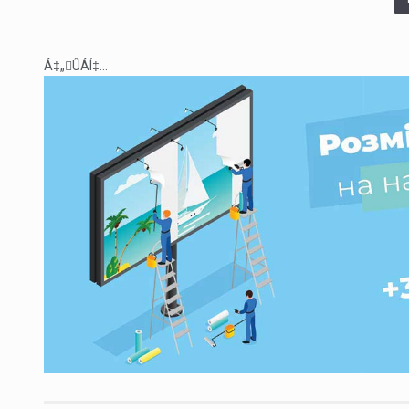
Á‡„ÛÁÍ‡...