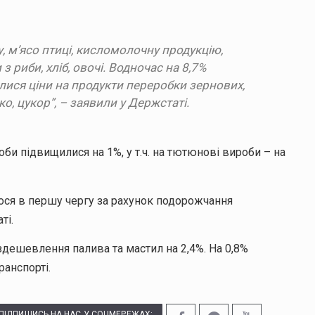
у, м’ясо птиці, кисломолочну продукцію,
з риби, хліб, овочі. Водночас на 8,7%
лися ціни на продукти переробки зернових,
о, цукор”, – заявили у Держстаті.
би підвищилися на 1%, у т.ч. на тютюнові вироби – на
лося в першу чергу за рахунок подорожчання
ті.
 здешевлення палива та мастил на 2,4%. На 0,8%
анспорті.
ПІДПИШИСЬ НА НАС У СОЦМЕРЕЖАХ: