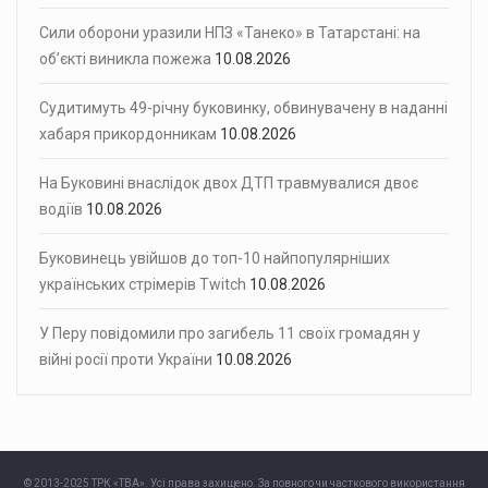
Сили оборони уразили НПЗ «Танеко» в Татарстані: на
об’єкті виникла пожежа
10.08.2026
Судитимуть 49-річну буковинку, обвинувачену в наданні
хабаря прикордонникам
10.08.2026
На Буковині внаслідок двох ДТП травмувалися двоє
водіїв
10.08.2026
Буковинець увійшов до топ-10 найпопулярніших
українських стрімерів Twitch
10.08.2026
У Перу повідомили про загибель 11 своїх громадян у
війні росії проти України
10.08.2026
© 2013-2025 ТРК «ТВА». Усі права захищено. За повного чи часткового використання