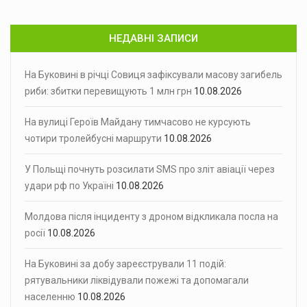
НЕДАВНІ ЗАПИСИ
На Буковині в річці Совиця зафіксували масову загибель
риби: збитки перевищують 1 млн грн
10.08.2026
На вулиці Героїв Майдану тимчасово не курсують
чотири тролейбусні маршрути
10.08.2026
У Польщі почнуть розсилати SMS про зліт авіації через
удари рф по Україні
10.08.2026
Молдова після інциденту з дроном відкликала посла на
росії
10.08.2026
На Буковині за добу зареєстрували 11 подій:
рятувальники ліквідували пожежі та допомагали
населенню
10.08.2026