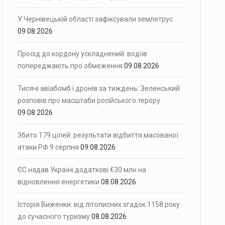
У Чернівецькій області зафіксували землетрус
09.08.2026
Проїзд до кордону ускладнений: водіїв
попереджають про обмеження
09.08.2026
Тисячі авіабомб і дронів за тиждень: Зеленський
розповів про масштаби російського терору
09.08.2026
Збито 179 цілей: результати відбиття масованої
атаки РФ 9 серпня
09.08.2026
ЄС надав Україні додаткові €30 млн на
відновлення енергетики
08.08.2026
Історія Виженки: від літописних згадок 1158 року
до сучасного туризму
08.08.2026