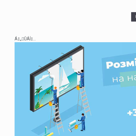
Á‡„ÛÁÍ‡...