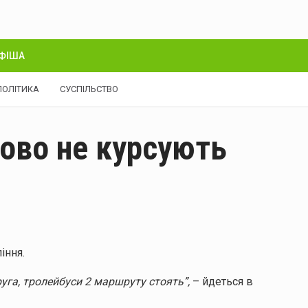
ФІША
ПОЛІТИКА
СУСПІЛЬСТВО
ово не курсують
іння.
уга, тролейбуси 2 маршруту стоять”,
– йдеться в