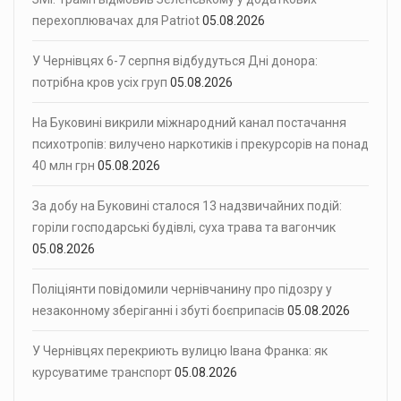
перехоплювачах для Patriot
05.08.2026
У Чернівцях 6-7 серпня відбудуться Дні донора:
потрібна кров усіх груп
05.08.2026
На Буковині викрили міжнародний канал постачання
психотропів: вилучено наркотиків і прекурсорів на понад
40 млн грн
05.08.2026
За добу на Буковині сталося 13 надзвичайних подій:
горіли господарські будівлі, суха трава та вагончик
05.08.2026
Поліціянти повідомили чернівчанину про підозру у
незаконному зберіганні і збуті боєприпасів
05.08.2026
У Чернівцях перекриють вулицю Івана Франка: як
курсуватиме транспорт
05.08.2026