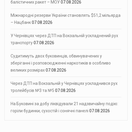
балістичних ракет – МОУ
07.08.2026
Міжнародні резерви України становлять $51,2 мільярда
– Нацбанк
07.08.2026
У Чернівцях через ДТП на Вокзальній ускладнений рух
транспорту
07.08.2026
Судитимуть двох буковинців, обвинувачених у
зберіганні і розповсюдженні наркотиків в особливо
великих розмірах
07.08.2026
Через ДТП на Вокзальній у Чернівцях ускладнився рух
тролейбусів №3 та №5
07.08.2026
На Буковині за добу ліквідували 21 надзвичайну подію:
горіли будинки, сухостій і сонячні панелі
07.08.2026