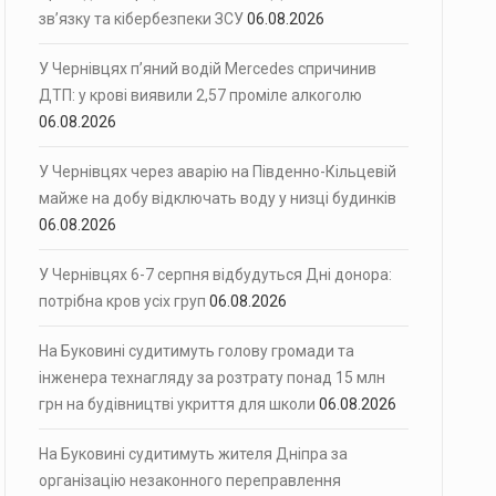
зв’язку та кібербезпеки ЗСУ
06.08.2026
У Чернівцях п’яний водій Mercedes спричинив
ДТП: у крові виявили 2,57 проміле алкоголю
06.08.2026
У Чернівцях через аварію на Південно-Кільцевій
майже на добу відключать воду у низці будинків
06.08.2026
У Чернівцях 6-7 серпня відбудуться Дні донора:
потрібна кров усіх груп
06.08.2026
На Буковині судитимуть голову громади та
інженера технагляду за розтрату понад 15 млн
грн на будівництві укриття для школи
06.08.2026
На Буковині судитимуть жителя Дніпра за
організацію незаконного переправлення