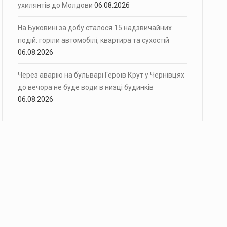
ухилянтів до Молдови
06.08.2026
На Буковині за добу сталося 15 надзвичайних
подій: горіли автомобілі, квартира та сухостій
06.08.2026
Через аварію на бульварі Героїв Крут у Чернівцях
до вечора не буде води в низці будинків
06.08.2026