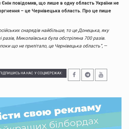
 Єнін повідомив, що лише в одну область України не
оргнення – це Чернівецька область. Про це пише
осійських снарядів найбільше, то це Донецька, яку
і разів, Миколаївська була обстріляна 700 разів.
 поки що не прилітало, це Чернівецька область”
, —
ПІДПИШИСЬ НА НАС У СОЦМЕРЕЖАХ: