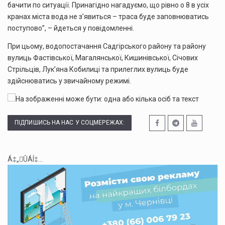
бачити по ситуації. Принагідно нагадуємо, що рівно о 8 в усіх
кранах міста вода не з’явиться – траса буде заповнюватись
поступово”, – йдеться у повідомленні.
При цьому, водопостачання Садгірського району та району
вулиць Фастівської, Магалянської, Кишинівської, Січових
Стрільців, Лук’яна Кобилиці та прилеглих вулиць буде
здійснюватись у звичайному режимі.
ПІДПИШИСЬ НА НАС У СОЦМЕРЕЖАХ:
Á‡„ÛÁÍ‡...