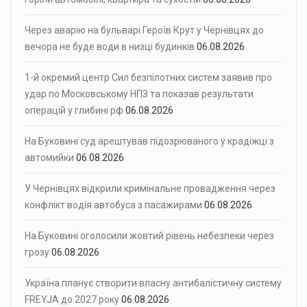
Через аварію на бульварі Героїв Крут у Чернівцях до
вечора не буде води в низці будинків
06.08.2026
1-й окремий центр Сил безпілотних систем заявив про
удар по Московському НПЗ та показав результати
операцій у глибині рф
06.08.2026
На Буковині суд арештував підозрюваного у крадіжці з
автомийки
06.08.2026
У Чернівцях відкрили кримінальне провадження через
конфлікт водія автобуса з пасажирами
06.08.2026
На Буковині оголосили жовтий рівень небезпеки через
грозу
06.08.2026
Україна планує створити власну антибалістичну систему
FREYJA до 2027 року
06.08.2026