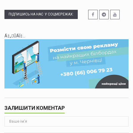
ПІДПИШИСЬ НА НАС У СОЦМЕРЕЖАХ:
Á‡„ÛÁÍ‡...
ЗАЛИШИТИ КОМЕНТАР