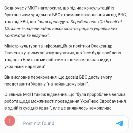
Водночас у МКІП наголосили, що під час консультацій із
британським урядом та BBC отримали запевнення як від BBC,
так і від EBU, що
“вони проведуть Євробачення «On behalf of
Ukraine» із надзвичайно високою інтеграцією українських
контекстів та ведучих”.
Міністр культури та інформаційної політики Олександр
Ткаченко у цьому зв’язку зауважив, що “все буде зроблено
так, що в Британії ми побачимо і вітчизняні краєвиди, і
українські наративи”.
Він висловив переконання, що досвід ВВС дасть змогу
представити Україну “на найвищому рівні”.
Очільник МКІП також відзначив, що “була пророблена велика
робота щодо можливості проведення Україною Євробачення
в одній із сусідніх країн”, але це виявилось неможливо.