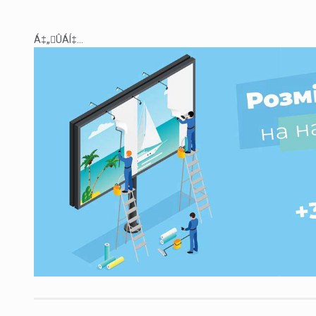
Á‡„ÛÁÍ‡...