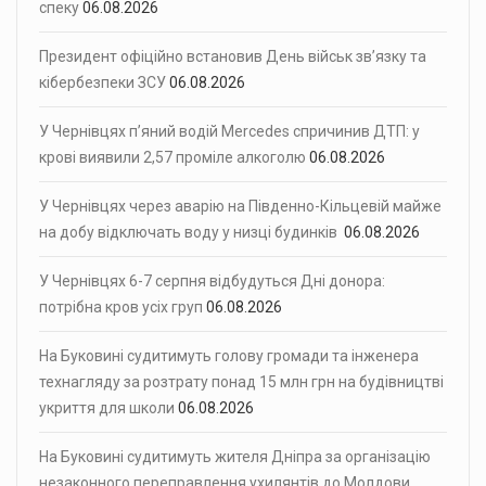
спеку
06.08.2026
Президент офіційно встановив День військ зв’язку та
кібербезпеки ЗСУ
06.08.2026
У Чернівцях п’яний водій Mercedes спричинив ДТП: у
крові виявили 2,57 проміле алкоголю
06.08.2026
У Чернівцях через аварію на Південно-Кільцевій майже
на добу відключать воду у низці будинків
06.08.2026
У Чернівцях 6-7 серпня відбудуться Дні донора:
потрібна кров усіх груп
06.08.2026
На Буковині судитимуть голову громади та інженера
технагляду за розтрату понад 15 млн грн на будівництві
укриття для школи
06.08.2026
На Буковині судитимуть жителя Дніпра за організацію
незаконного переправлення ухилянтів до Молдови