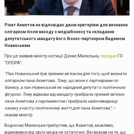
Рінат Ахметов не відповідає двом критеріям для визнання
олігархом після виходу з медіабізнесу та складання
депутатського мандату його бізнес-партнером Вадимом
Новинським
Про це заявив міністр юстиції Денис Малюська,
передає
ГО
“ОПОРА”.
“Пан Новинський був прямим зв’язком для того, щоб визнати
олігархом пана Ахметова. Тому, що вони є партнерами по
бізнесу, а пан Новинський як народний депутат є політичною
фігурою. Тому відмова від мандату прибрала прямий зв’язок
пана Ахметова з парламентом і прибрала найочевиднішу
ознаку участі у політичному житті для пана Ахметова”,
–
сказав міністр.
Водночас Малюська припустив, що Ахметов, можливо,
відмовився від своїх медіа не остаточно. Він вказав на те, що