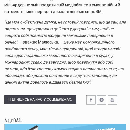
мільярдер не зміг продати свій медіабізнес в умовах війни й
натомість лише передав державі ліцензії своїх ЗМІ.
“Це моя суб’єктивна думка, не готовий говорити, що це так, але
видається, що юридично це “нога у дверях” з тим, щоб не
закрити собі повністю юридичні механізми повернення в
бізнес”,
– вважає Малюська. –
Це не має комунікаційного
особливого сенсу, має тільки юридичний, щоб створити собі
запас для подальшого можливого оскарження в судах, у
міжнародних судах, де завгодно, щоб повернути або собі
активи, або їхню грошову компенсацію з посиланням на те, що
або влада, або росіяни поставили в скрутне становище, де
цінний актив довелось віддавати безплатно”.
ПІДПИШИСЬ НА НАС У СОЦМЕРЕЖАХ:
Á‡„ÛÁÍ‡...