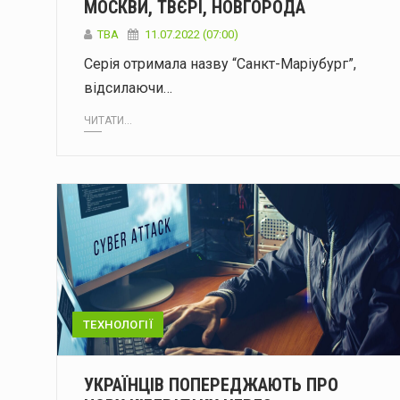
МОСКВИ, ТВЄРІ, НОВГОРОДА
ТВА
11.07.2022 (07:00)
Серія отримала назву “Санкт-Маріубург”,
відсилаючи…
ЧИТАТИ...
ТЕХНОЛОГІЇ
УКРАЇНЦІВ ПОПЕРЕДЖАЮТЬ ПРО