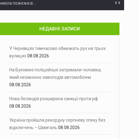
иникла пожежа в…
днів переховувався у лісі
28 липня під час проведення…
НЕДАВНІ ЗАПИСИ
с
У зв'язку з аварійним витоком…
ла 135 цілей
Російські загарбники атакували Україну з…
У Чернівцях тимчасово обмежать рух на трьох
вулицях
08.08.2026
 серпня,…
На Буковині поліцейські затримали чоловіка,
тимчасові обмеження…
який незаконно заволодів автомобілем
м
08.08.2026
5 серпня до поліції звернувся…
Нова Зеландія розширила санкції проти рф
08.08.2026
іми оцінками, енергосистема України…
Україна пройшла рекордну серпневу спеку без
і «Сиваш» у Чорному морі - Генштаб
Підрозділи Сил оборони України уразили…
відключень – Шмигаль
08.08.2026