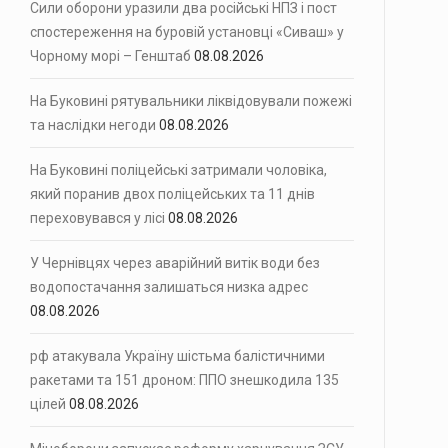
Сили оборони уразили два російські НПЗ і пост
спостереження на буровій установці «Сиваш» у
Чорному морі – Генштаб
08.08.2026
На Буковині рятувальники ліквідовували пожежі
та наслідки негоди
08.08.2026
На Буковині поліцейські затримали чоловіка,
який поранив двох поліцейських та 11 днів
переховувався у лісі
08.08.2026
У Чернівцях через аварійний витік води без
водопостачання залишаться низка адрес
08.08.2026
рф атакувала Україну шістьма балістичними
ракетами та 151 дроном: ППО знешкодила 135
цілей
08.08.2026