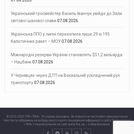
07.08.2026
Український гросмейстер Василь Іванчук увійде до Зали
світової шахової слави
07.08.2026
Українська ППО у липні перехопила лише 29 зі 195
балістичних ракет – МОУ
07.08.2026
Міжнародні резерви України становлять $51,2 мільярда
– Нацбанк
07.08.2026
У Чернівцях через ДТП на Вокзальній ускладнений рух
транспорту
07.08.2026
© 2013-2025 ТРК «ТВА». Усі права захищено. За повного чи часткового використання
текстів та зображень чи за будь-якого іншого поширення інформації з сайту Телекомпанії
«ТВА» гіперпосилання на сайт www.tva.ua – є обов’язковим.