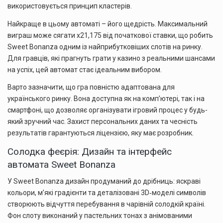
використовується принцип кластерів.
Найкраще в цьому автоматі – його щедрість. Максимальний
виграш може сягати х21,175 від початкової ставки, що робить
Sweet Bonanza одним із найприбутковіших слотів на ринку.
Для гравців, які прагнуть грати у казино з реальними шансами
на успіх, цей автомат стає ідеальним вибором.
Варто зазначити, що гра повністю адаптована для
українського ринку. Вона доступна як на комп’ютері, так і на
смартфоні, що дозволяє організувати ігровий процес у будь-
який зручний час. Захист персональних даних та чесність
результатів гарантуються ліцензією, яку має розробник.
Солодка феєрія: Дизайн та інтерфейс
автомата Sweet Bonanza
У Sweet Bonanza дизайн продуманий до дрібниць: яскраві
кольори, м’які градієнти та деталізовані 3D‑моделі символів
створюють відчуття перебування в чарівній солодкій країні.
Фон слоту виконаний у пастельних тонах з анімованими