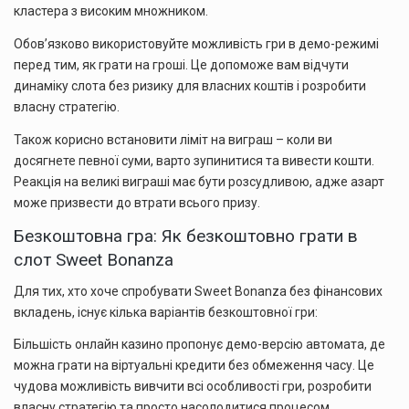
кластера з високим множником.
Обов’язково використовуйте можливість гри в демо-режимі
перед тим, як грати на гроші. Це допоможе вам відчути
динаміку слота без ризику для власних коштів і розробити
власну стратегію.
Також корисно встановити ліміт на виграш – коли ви
досягнете певної суми, варто зупинитися та вивести кошти.
Реакція на великі виграші має бути розсудливою, адже азарт
може призвести до втрати всього призу.
Безкоштовна гра: Як безкоштовно грати в
слот Sweet Bonanza
Для тих, хто хоче спробувати Sweet Bonanza без фінансових
вкладень, існує кілька варіантів безкоштовної гри:
Більшість онлайн казино пропонує демо-версію автомата, де
можна грати на віртуальні кредити без обмеження часу. Це
чудова можливість вивчити всі особливості гри, розробити
власну стратегію та просто насолодитися процесом.