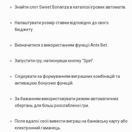
Знайти слот Sweet Bonanza в каталозі ігрових автоматів.
Налаштувати розмір ставки відповідно до свого
бюджету.
Визначитися з використанням функції Ante Bet.
Запустити гру, натиснувши кнопку “Spin”.
Слідкувати за формуванням виграшних комбінацій та
активацією бонусних функцій.
За бажанням використовувати режим автоматичних
обертань для більш розслабленої гри.
Після вдалої сесії вивести виграш на банківську карту або
електронний гаманець.