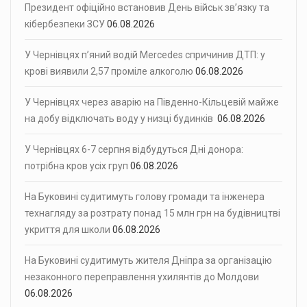
Президент офіційно встановив День військ зв’язку та
кібербезпеки ЗСУ
06.08.2026
У Чернівцях п’яний водій Mercedes спричинив ДТП: у
крові виявили 2,57 проміле алкоголю
06.08.2026
У Чернівцях через аварію на Південно-Кільцевій майже
на добу відключать воду у низці будинків
06.08.2026
У Чернівцях 6-7 серпня відбудуться Дні донора:
потрібна кров усіх груп
06.08.2026
На Буковині судитимуть голову громади та інженера
технагляду за розтрату понад 15 млн грн на будівництві
укриття для школи
06.08.2026
На Буковині судитимуть жителя Дніпра за організацію
незаконного переправлення ухилянтів до Молдови
06.08.2026