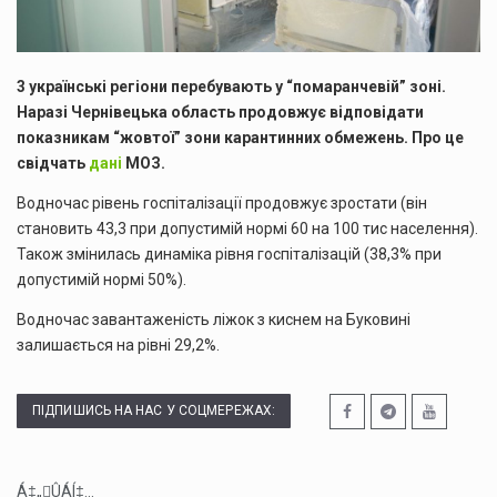
3 українські регіони перебувають у “помаранчевій” зоні.
Наразі Чернівецька область продовжує відповідати
показникам “жовтої” зони карантинних обмежень. Про це
свідчать
дані
МОЗ.
Водночас рівень госпіталізації продовжує зростати (він
становить 43,3 при допустимій нормі 60 на 100 тис населення).
Також змінилась динаміка рівня госпіталізацій (38,3% при
допустимій нормі 50%).
Водночас завантаженість ліжок з киснем на Буковині
залишається на рівні 29,2%.
ПІДПИШИСЬ НА НАС У СОЦМЕРЕЖАХ:
Á‡„ÛÁÍ‡...