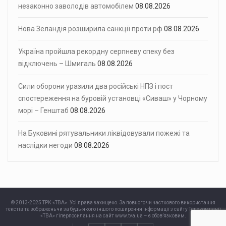
незаконно заволодів автомобілем
08.08.2026
Нова Зеландія розширила санкції проти рф
08.08.2026
Україна пройшла рекордну серпневу спеку без
відключень – Шмигаль
08.08.2026
Сили оборони уразили два російські НПЗ і пост
спостереження на буровій установці «Сиваш» у Чорному
морі – Генштаб
08.08.2026
На Буковині рятувальники ліквідовували пожежі та
наслідки негоди
08.08.2026
© 2013-2025 ТРК «ТВА». Усі права захищено. За повного чи часткового використання
текстів та зображень чи за будь-якого іншого поширення інформації з сайту Телекомпанії
«ТВА» гіперпосилання на сайт www.tva.ua – є обов’язковим.