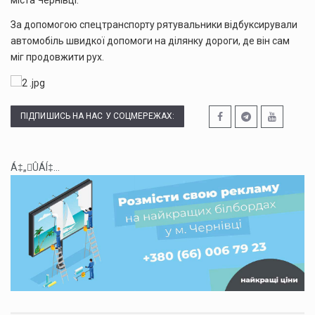
За допомогою спецтранспорту рятувальники відбуксирували
автомобіль швидкої допомоги на ділянку дороги, де він сам
міг продовжити рух.
ПІДПИШИСЬ НА НАС У СОЦМЕРЕЖАХ:
Á‡„ÛÁÍ‡...