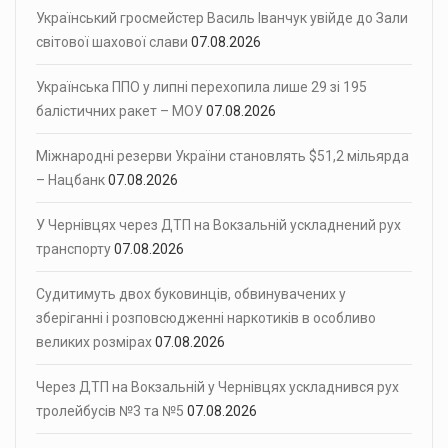
Український гросмейстер Василь Іванчук увійде до Зали
світової шахової слави
07.08.2026
Українська ППО у липні перехопила лише 29 зі 195
балістичних ракет – МОУ
07.08.2026
Міжнародні резерви України становлять $51,2 мільярда
– Нацбанк
07.08.2026
У Чернівцях через ДТП на Вокзальній ускладнений рух
транспорту
07.08.2026
Судитимуть двох буковинців, обвинувачених у
зберіганні і розповсюдженні наркотиків в особливо
великих розмірах
07.08.2026
Через ДТП на Вокзальній у Чернівцях ускладнився рух
тролейбусів №3 та №5
07.08.2026