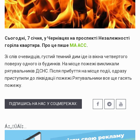
Сьогодні, 7 січня, у Чернівцях на проспекті Незалежності
горіла квартира. Про це пише
МА АСС
.
Зі слів очевидців, густий темний дим іде із вікна четвертого
поверху одного із будинків. На місце пожежі викликали
рятувальників ДСНС. Після прибуття на місце події, одразу
приступили до ліквідації пожежі.Рятувальники все ще гасять
пожежу.
ПІДПИШИСЬ НА НАС У СОЦМЕРЕЖАХ:
Á‡„ÛÁÍ‡...