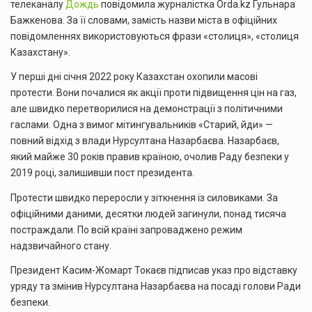
телеканалу
Дождь
повідомила журналістка Orda.kz Гульнара
Бажкенова. За її словами, замість назви міста в офіційних
повідомленнях використовуються фрази «столиця», «столиця
Казахстану».
У перші дні січня 2022 року Казахстан охопили масові
протести. Вони почалися як акції проти підвищення цін на газ,
але швидко перетворилися на демонстрації з політичними
гаслами. Одна з вимог мітингувальників «Старий, йди» —
повний відхід з влади Нурсултана Назарбаєва. Назарбаєв,
який майже 30 років правив країною, очолив Раду безпеки у
2019 році, залишивши пост президента.
Протести швидко переросли у зіткнення із силовиками. За
офіційними даними, десятки людей загинули, понад тисяча
постраждали. По всій країні запроваджено режим
надзвичайного стану.
Президент Касим-Жомарт Токаєв підписав указ про відставку
уряду та змінив Нурсултана Назарбаєва на посаді голови Ради
безпеки.