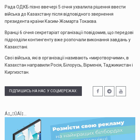
Рада ОДКБ пізно ввечері 5 січня ухвалила рішення ввести
війська до Казахстану після відповідного звернення
президента країни Касим-Жомарта Токаєва.
Вранці 6 січня секретаріат організації повідомив, що передові
підрозділи контингенту вже розпочали виконання завдань у
Казахстані.
Свої війська, які в організації називають «миротворчими», в
Казахстан направили Росія, Білорусь, Вірменія, Таджикистан і
Киргизстан.
ПІДПИШИСЬ НА НАС У СОЦМЕРЕЖАХ:
Á‡„ÛÁÍ‡...