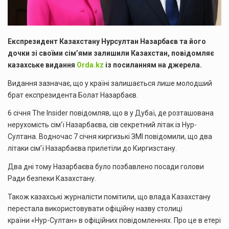
Експрезидент Казахстану Нурсултан Назарбаєв та його
дочки зі своїми сім’ями залишили Казахстан, повідомляє
казахське видання
Orda.kz
із посиланням на джерела.
Видання зазначає, що у країні залишається лише молодший
брат експрезидента Болат Назарбаєв.
6 січня The Insider повідомляв, що в у Дубаї, де розташована
нерухомість сім’ї Назарбаєва, сів секретний літак із Нур-
Султана. Водночас 7 січня киргизькі ЗМІ повідомили, що два
літаки сім’ї Назарбаєва прилетіли до Киргизстану.
Два дні тому Назарбаєва було позбавлено посади голови
Ради безпеки Казахстану.
Також казахські журналісти помітили, що влада Казахстану
перестала використовувати офіційну назву столиці
країни «Нур-Султан» в офіційних повідомленнях. Про це в етері