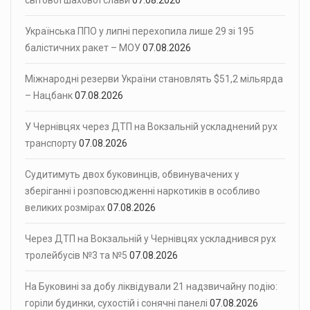
світової шахової слави
07.08.2026
Українська ППО у липні перехопила лише 29 зі 195
балістичних ракет – МОУ
07.08.2026
Міжнародні резерви України становлять $51,2 мільярда
– Нацбанк
07.08.2026
У Чернівцях через ДТП на Вокзальній ускладнений рух
транспорту
07.08.2026
Судитимуть двох буковинців, обвинувачених у
зберіганні і розповсюдженні наркотиків в особливо
великих розмірах
07.08.2026
Через ДТП на Вокзальній у Чернівцях ускладнився рух
тролейбусів №3 та №5
07.08.2026
На Буковині за добу ліквідували 21 надзвичайну подію:
горіли будинки, сухостій і сонячні панелі
07.08.2026