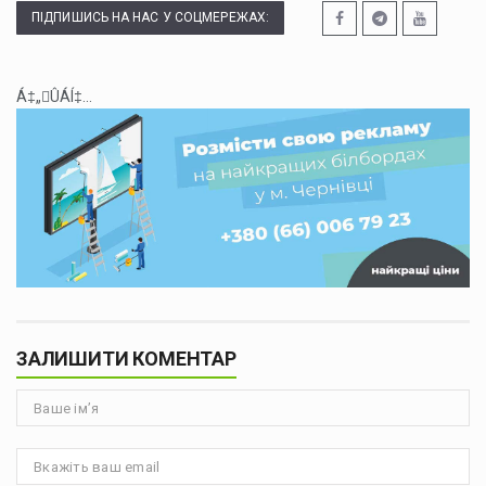
ПІДПИШИСЬ НА НАС У СОЦМЕРЕЖАХ:
Á‡„ÛÁÍ‡...
ЗАЛИШИТИ КОМЕНТАР