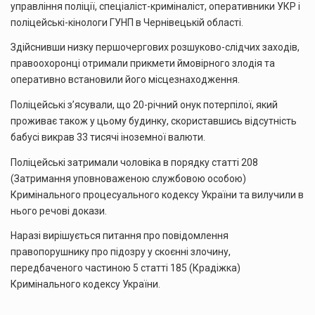
управління поліції, спеціаліст-криміналіст, оперативники УКР і
поліцейські-кінологи ГУНП в Чернівецькій області.
Здійснивши низку першочергових розшуково-слідчих заходів,
правоохоронці отримали прикмети ймовірного злодія та
оперативно встановили його місцезнаходження.
Поліцейські з’ясували, що 20-річний онук потерпілої, який
проживає також у цьому будинку, скориставшись відсутність
бабусі викрав 33 тисячі іноземної валюти.
Поліцейські затримали чоловіка в порядку статті 208
(Затримання уповноваженою службовою особою)
Кримінального процесуального кодексу України та вилучили в
нього речові докази.
Наразі вирішується питання про повідомлення
правопорушнику про підозру у скоєнні злочину,
передбаченого частиною 5 статті 185 (Крадіжка)
Кримінального кодексу України.