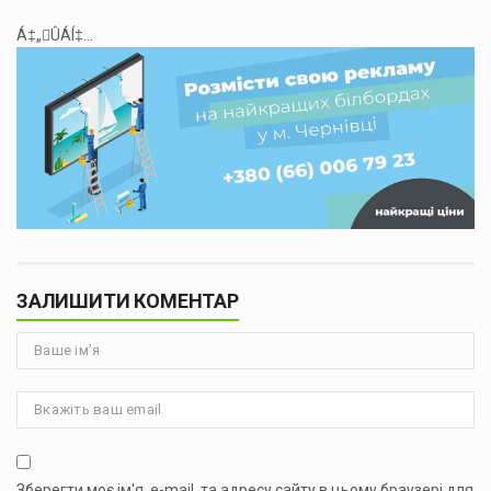
Á‡„ÛÁÍ‡...
ЗАЛИШИТИ КОМЕНТАР
Зберегти моє ім'я, e-mail, та адресу сайту в цьому браузері для