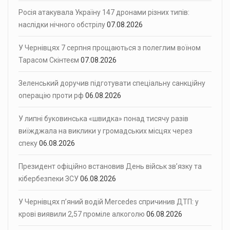
Росія атакувала Україну 147 дронами різних типів:
наслідки нічного обстрілу
07.08.2026
У Чернівцях 7 серпня прощаються з полеглим воїном
Тарасом Скінтеєм
07.08.2026
Зеленський доручив підготувати спеціальну санкційну
операцію проти рф
06.08.2026
У липні буковинська «швидка» понад тисячу разів
виїжджала на виклики у громадських місцях через
спеку
06.08.2026
Президент офіційно встановив День військ зв’язку та
кібербезпеки ЗСУ
06.08.2026
У Чернівцях п’яний водій Mercedes спричинив ДТП: у
крові виявили 2,57 проміле алкоголю
06.08.2026