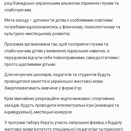
році Канадсько-українським альянсом сприяння глухим та
слабочуючим.
Мета заходу – допомогти дітям з особливими освітніми
потребами вдосконалитись у фізичному, психологічному та
культурно-мистецькому розвитку.
Програма організована так, щоб посприяти глухим та
слабочуючим дітям у виявленні лідерських навичок, а
передовсім відчути себе повноправними, самодостатніми і
просто щасливими дітьми.
Для нечуючих школярів, педагогів та студентів будуть
проводитися заняття із української жестової мови.
Закріплюватимуть вивчене у формі ігор.
Крім звичайних рекреаційно-відпочинкових і спортивних
заходів, будуть проводити інтелектуальні ігри (командні та
індивідуальні), мистецькі конкурси.
У програмі табору беруть участь запрошені фахівці з Відділу
жестової мови Інституту спеціальної педагогіки та психології