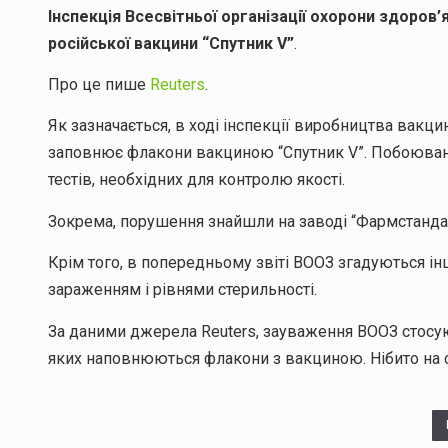
Інспекція Всесвітньої організації охорони здоров
російської вакцини “Спутник V”
.
Про це пише
Reuters
.
Як зазначається, в ході інспекції виробництва вакци
заповнює флакони вакциною “Спутник V”. Побоювання
тестів, необхідних для контролю якості.
Зокрема, порушення знайшли на заводі “Фармстандар
Крім того, в попередньому звіті ВООЗ згадуються ін
зараженням і рівнями стерильності.
За даними джерела Reuters, зауваження ВООЗ стосують
яких наповнюються флакони з вакциною. Нібито на 