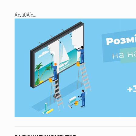
Á‡„ÛÁÍ‡...