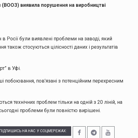
’я (ВООЗ) виявила порушення на виробництві
н в Росії були виявлені проблеми на заводі, який
 також стосуються цілісності даних і результатів
т” в Уфі.
ші побоювання, пов’язані з потенційним перехресним
ся технічних проблем тільки на одній з 20 ліній, на
сьогодні проблеми були повністю вирішені.
ПІДПИШИСЬ НА НАС У СОЦМЕРЕЖАХ: