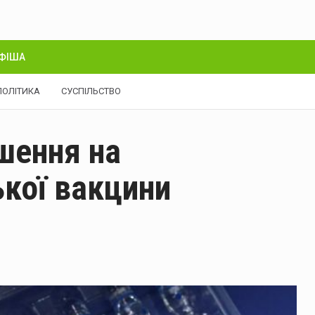
ФІША
ПОЛІТИКА
СУСПІЛЬСТВО
шення на
ької вакцини