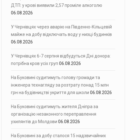
ДТП: у крові виявили 2,57 проміле алкоголю
06.08.2026
У Чернівцях через аварію на Південно-Кільцевій
майже на добу відключать воду у низці будинків
06.08.2026
У Чернівцях 6-7 серпня відбудуться Дні донора:
потрібна кров усіх груп
06.08.2026
На Буковині судитимуть голову громади та
інженера технагляду за розтрату понад 15 млн
грн на будівництві укриття для школи
06.08.2026
На Буковині судитимуть жителя Дніпра за
організацію незаконного переправлення
ухилянтів до Молдови
06.08.2026
На Буковині за добу сталося 15 надзвичайних