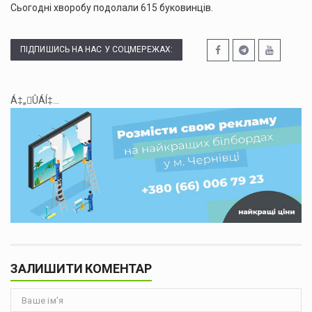
Сьогодні хворобу подолали 615 буковинців.
ПІДПИШИСЬ НА НАС У СОЦМЕРЕЖАХ:
Á‡„ÛÁÍ‡...
ЗАЛИШИТИ КОМЕНТАР