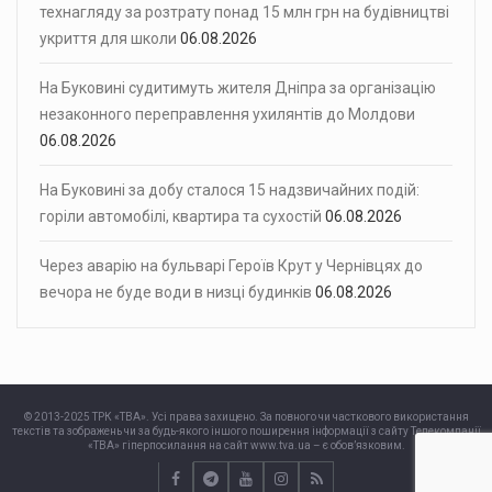
технагляду за розтрату понад 15 млн грн на будівництві
укриття для школи
06.08.2026
На Буковині судитимуть жителя Дніпра за організацію
незаконного переправлення ухилянтів до Молдови
06.08.2026
На Буковині за добу сталося 15 надзвичайних подій:
горіли автомобілі, квартира та сухостій
06.08.2026
Через аварію на бульварі Героїв Крут у Чернівцях до
вечора не буде води в низці будинків
06.08.2026
© 2013-2025 ТРК «ТВА». Усі права захищено. За повного чи часткового використання
текстів та зображень чи за будь-якого іншого поширення інформації з сайту Телекомпанії
«ТВА» гіперпосилання на сайт www.tva.ua – є обов’язковим.