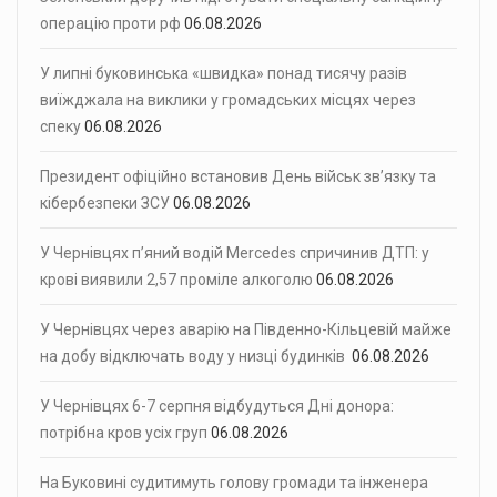
операцію проти рф
06.08.2026
У липні буковинська «швидка» понад тисячу разів
виїжджала на виклики у громадських місцях через
спеку
06.08.2026
Президент офіційно встановив День військ зв’язку та
кібербезпеки ЗСУ
06.08.2026
У Чернівцях п’яний водій Mercedes спричинив ДТП: у
крові виявили 2,57 проміле алкоголю
06.08.2026
У Чернівцях через аварію на Південно-Кільцевій майже
на добу відключать воду у низці будинків
06.08.2026
У Чернівцях 6-7 серпня відбудуться Дні донора:
потрібна кров усіх груп
06.08.2026
На Буковині судитимуть голову громади та інженера