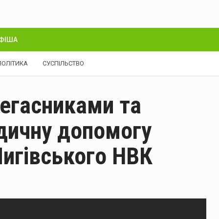
ФІША
ПОЛІТИКА
СУСПІЛЬСТВО
негасниками та
дичну допомогу
Мигівського НВК