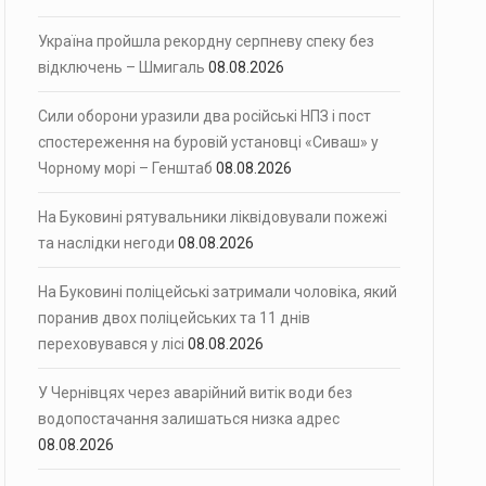
Україна пройшла рекордну серпневу спеку без
відключень – Шмигаль
08.08.2026
Сили оборони уразили два російські НПЗ і пост
спостереження на буровій установці «Сиваш» у
Чорному морі – Генштаб
08.08.2026
На Буковині рятувальники ліквідовували пожежі
та наслідки негоди
08.08.2026
На Буковині поліцейські затримали чоловіка, який
поранив двох поліцейських та 11 днів
переховувався у лісі
08.08.2026
У Чернівцях через аварійний витік води без
водопостачання залишаться низка адрес
08.08.2026