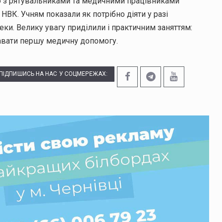
но з рятувальниками та медичними працівниками
НВК. Учням показали як потрібно діяти у разі
ки. Велику увагу приділили і практичним заняттям:
давати першу медичну допомогу.
ПІДПИШИСЬ НА НАС У СОЦМЕРЕЖАХ: