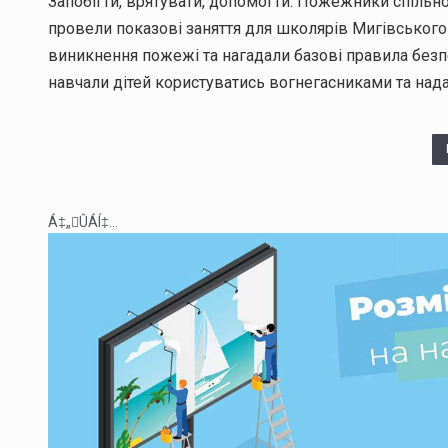
Запобігти, врятувати, допомогти. Пожежники спіль
провели показові заняття для школярів Мигівського 
виникнення пожежі та нагадали базові правила безпе
навчали дітей користуватись вогнегасниками та на
Á‡„ÛÁÍ‡...