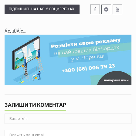
ПІДПИШИСЬ НА НАС У СОЦМЕРЕЖАХ:
Á‡„ÛÁÍ‡...
ЗАЛИШИТИ КОМЕНТАР