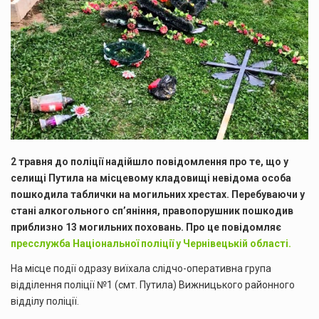
2 травня до поліції надійшло повідомлення про те, що у
селищі Путила на місцевому кладовищі невідома особа
пошкодила таблички на могильних хрестах. Перебуваючи у
стані алкогольного сп’яніння, правопорушник пошкодив
приблизно 13 могильних поховань. Про це повідомляє
пресслужба Національної поліції у Чернівецькій області.
На місце події одразу виїхала слідчо-оперативна група
відділення поліції №1 (смт. Путила) Вижницького районного
відділу поліції.