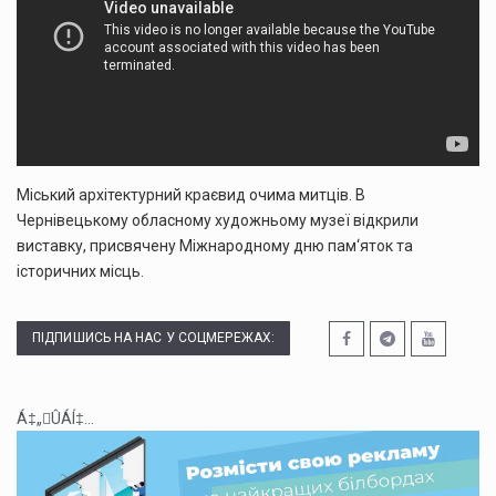
Міський архітектурний краєвид очима митців. В
Чернівецькому обласному художньому музеї відкрили
виставку, присвячену Міжнародному дню пам‘яток та
історичних місць.
ПІДПИШИСЬ НА НАС У СОЦМЕРЕЖАХ:
Á‡„ÛÁÍ‡...