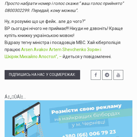
Просто набрати номер і голос скаже:” ваш голос прийнято”
0800302299. Передай, кому можеш”.
Ну, я розумію що це фейк.. але до чого?”
ВР сьогодні нічого не приймає!!! Нікуди не дзвоніть! Краще
купіть книжку українською мовою!
Відразу тегну міністра і посадовців МВС. Хай кіберполіція
працює
Arsen Avakov
Artem Shevchenko
Зорян і
Шкіряк
Михайло Апостол”, –
йдеться у повідомленні.
ПІДПИШИСЬ НА НАС У СОЦМЕРЕЖАХ:
Á‡„ÛÁÍ‡...