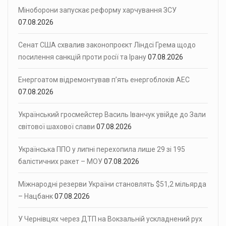
Міноборони запускає реформу харчування ЗСУ
07.08.2026
Сенат США схвалив законопроєкт Ліндсі Грема щодо
посилення санкцій проти росії та Ірану
07.08.2026
Енергоатом відремонтував п’ять енергоблоків АЕС
07.08.2026
Український гросмейстер Василь Іванчук увійде до Зали
світової шахової слави
07.08.2026
Українська ППО у липні перехопила лише 29 зі 195
балістичних ракет – МОУ
07.08.2026
Міжнародні резерви України становлять $51,2 мільярда
– Нацбанк
07.08.2026
У Чернівцях через ДТП на Вокзальній ускладнений рух