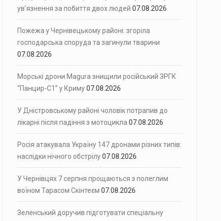
ув’язнення за побиття двох людей
07.08.2026
Пожежа у Чернівецькому районі: згоріла
господарська споруда та загинули тварини
07.08.2026
Морські дрони Magura знищили російський ЗРГК
“Панцир-С1” у Криму
07.08.2026
У Дністровському районі чоловік потрапив до
лікарні після падіння з мотоцикла
07.08.2026
Росія атакувала Україну 147 дронами різних типів:
наслідки нічного обстрілу
07.08.2026
У Чернівцях 7 серпня прощаються з полеглим
воїном Тарасом Скінтеєм
07.08.2026
Зеленський доручив підготувати спеціальну