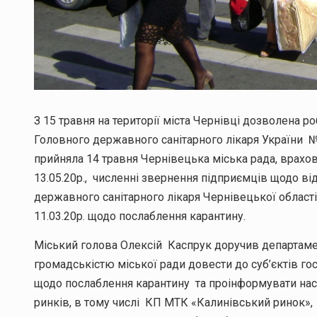
З 15 травня на території міста Чернівці дозволена 
Головного державного санітарного лікаря України №14
прийняла 14 травня Чернівецька міська рада, врахо
13.05.20р., численні звернення підприємців щодо ві
державного санітарного лікаря Чернівецької області
11.03.20р. щодо послаблення карантину.
Міський голова Олексій Каспрук доручив департамент
громадськістю міської ради довести до суб’єктів 
щодо послаблення карантину та проінформувати насе
ринків, в тому числі КП МТК «Калинівський ринок»,