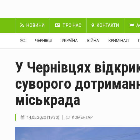
НОВИНИ
ПРО НАС
КОНТАКТИ
А
УСІ
ЧЕРНІВЦІ
УКРАЇНА
ВІЙНА
КРИМІНАЛ
У Чернівцях відкри
суворого дотриманн
міськрада
14.05.2020 (19:30)
КОМЕНТАР