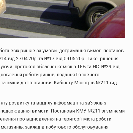
робота всіх ринків за умови дотримання вимог постанов
 від 27.04.20р. та №17 від 09.05.20р . Таке рішення
вуючи протокол обласної комісії з ТЕБ та НС №29 від
дновлення роботи ринків, подання Головного
 та зміни до Постанови Кабінету Міністрів №211 від
у розвитку та відділу інформації та зв’язків з
господарювання вимоги Постанови КМУ №211 зі змінами
лення про відновлення на території міста роботи
 магазинів, закладів побутового обслуговування