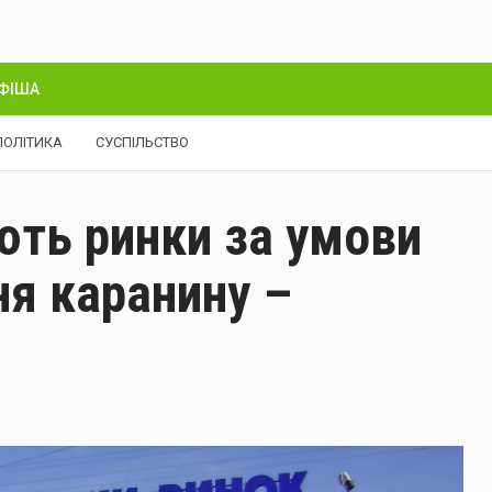
ФІША
ПОЛІТИКА
СУСПІЛЬСТВО
ють ринки за умови
я каранину –