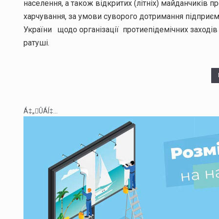
населення, а також відкритих (літніх) майданчиків 
харчування, за умови суворого дотримання підприє
України щодо організації протиепідемічних заходів 
ратуші.
Á‡„ÛÁÍ‡...