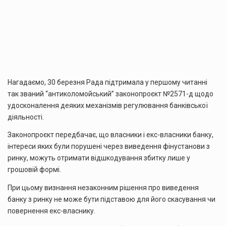
Нагадаємо, 30 березня Рада підтримала у першому читанні
так званий “антиколомойський” законопроєкт №2571-д щодо
удосконалення деяких механізмів регулювання банківської
діяльності.
Законопроєкт передбачає, що власники і екс-власники банку,
інтереси яких були порушені через виведення фінустанови з
ринку, можуть отримати відшкодування збитку лише у
грошовій формі.
При цьому визнання незаконним рішення про виведення
банку з ринку не може бути підставою для його скасування чи
повернення екс-власнику.