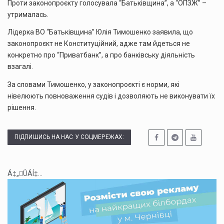
Проти законопроєкту голосувала “Батьківщина”, а “ОПЗЖ” –
утрималась.
Лідерка ВО “Батьківщина” Юлія Тимошенко заявила, що
законопроєкт не Конституційний, адже там йдеться не
конкретно про “Приватбанк”, а про банківську діяльність
взагалі.
За словами Тимошенко, у законопроєкті є норми, які
нівелюють повноваження судів і дозволяють не виконувати їх
рішення.
ПІДПИШИСЬ НА НАС У СОЦМЕРЕЖАХ:
Á‡„ÛÁÍ‡...