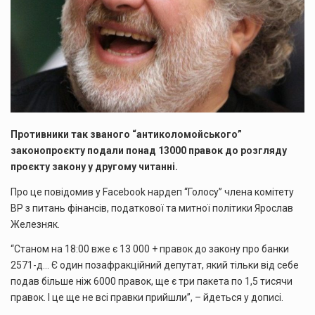
Противники так званого “антиколомойського”
законопроєкту подали понад 13000 правок до розгляду
проєкту закону у другому читанні.
Про це повідомив у Facebook нардеп “Голосу” члена комітету
ВР з питань фінансів, податкової та митної політики Ярослав
Железняк.
“Станом на 18:00 вже є 13 000 + правок до закону про банки
2571-д… Є один позафракційний депутат, який тільки від себе
подав більше ніж 6000 правок, ще є три пакета по 1,5 тисячи
правок. І це ще не всі правки прийшли”, – йдеться у дописі.