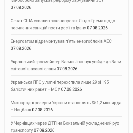
Міноборони запускає реформу харчування ЗСУ
07.08.2026
Сенат США схвалив законопроєкт Ліндсі Грема щодо
посилення санкцій проти росії та Ірану
07.08.2026
Енергоатом відремонтував п’ять енергоблоків АЕС
07.08.2026
Український гросмейстер Василь Іванчук увійде до Зали
світової шахової слави
07.08.2026
Українська ППО у липні перехопила лише 29 зі 195
балістичних ракет – МОУ
07.08.2026
Міжнародні резерви України становлять $51,2 мільярда
– Нацбанк
07.08.2026
У Чернівцях через ДТП на Вокзальній ускладнений рух
транспорту
07.08.2026