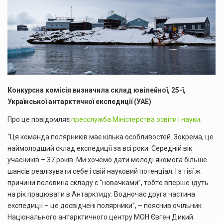
Конкурсна комісія визначила склад ювілейної, 25-ї,
Української антарктичної експедиції (УАЕ)
Про це повідомляє
пресслужба Міністерства освіти і науки
.
“Ця команда полярників має кілька особливостей. Зокрема, це
наймолодший склад експедиції за всі роки. Середній вік
учасників – 37 років. Ми хочемо дати молоді якомога більше
шансів реалізувати себе і свій науковий потенціал. І з тієї ж
причини половина складу є “новачками”, тобто вперше їдуть
на рік працювати в Антарктиду. Водночас друга частина
експедиції – це досвідчені полярники”, – пояснив очільник
Національного антарктичного центру МОН Євген Дикий.