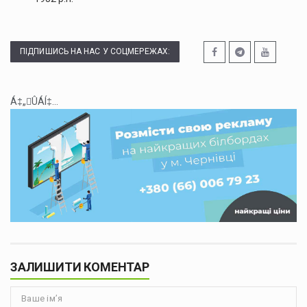
ПІДПИШИСЬ НА НАС У СОЦМЕРЕЖАХ:
Á‡„ÛÁÍ‡...
ЗАЛИШИТИ КОМЕНТАР