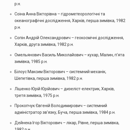
р.н.
Соіна Анна Вікторівна – гідрометеорологічні та
океанографічні дослідження, Харків, перша зимівка, 1982
р.н.
Сопін Андрій Олександрович – геокосмічні дослідження,
Харків, друга зимівка, 1982 р.н.
Омельянович Василь Миколайович – кухар, Малин, п’ята
зимівка, 1985 р.н.
Білоус Максим Вікторович – системний механік,
Шепетівка, перша зимівка, 1982 р.н.
Лішенко Юрій Юрійович – дизеліст-електрик, Харків,
третя зимівка, 1975 р.н.
Прокопчук Євгеній Володимирович – системний
адміністратор зв’язку, Буча, перша зимівка, 1984 р.н.
Дейнека Ігор Вікторович – лікар, Рівне, перша зимівка,
1982 р.н.