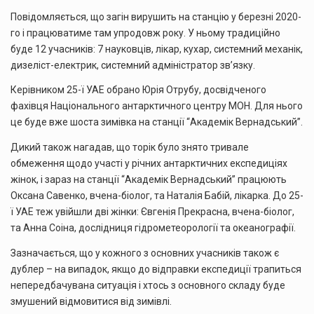
Повідомляється, що загін вирушить на станцію у березні 2020-
го і працюватиме там упродовж року. У ньому традиційно
буде 12 учасників: 7 науковців, лікар, кухар, системний механік,
дизеліст-електрик, системний адміністратор зв’язку.
Керівником 25-ї УАЕ обрано Юрія Отрубу, досвідченого
фахівця Національного антарктичного центру МОН. Для нього
це буде вже шоста зимівка на станції “Академік Вернадський”.
Дикий також нагадав, що торік було знято тривале
обмеження щодо участі у річних антарктичних експедиціях
жінок, і зараз на станції “Академік Вернадський” працюють
Оксана Савенко, вчена-біолог, та Наталія Бабій, лікарка. До 25-
ї УАЕ теж увійшли дві жінки: Євгенія Прекрасна, вчена-біолог,
та Анна Соіна, дослідниця гідрометеорології та океанографії.
Зазначається, що у кожного з основних учасників також є
дублер – на випадок, якщо до відправки експедиції трапиться
непередбачувана ситуація і хтось з основного складу буде
змушений відмовитися від зимівлі.