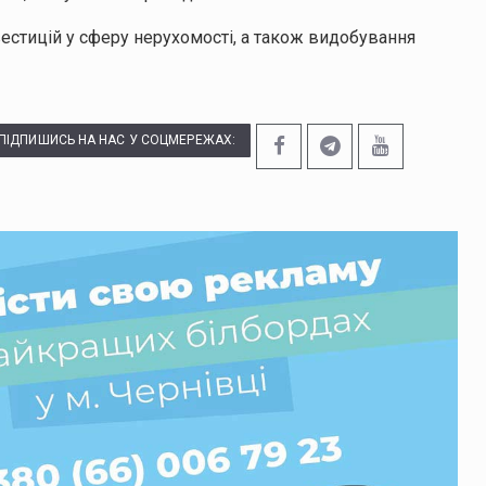
естицій у сферу нерухомості, а також видобування
ПІДПИШИСЬ НА НАС У СОЦМЕРЕЖАХ: