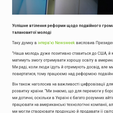
Успішне втілення реформи щодо подвійного гром
талановитої молоді
Таку думку в
інтерв’ю Newsweek
висловив Президен
“Наша молодь дуже позитивно ставиться до США, й 
матимуть змогу отримувати хорошу освіту в американ
Ми раді, коли люди їдуть й отримують досвід, але м
повертатися, тому працюємо над реформою подвійно
Він також наголосив на важливості цифровізації для
розвитку країни. “Ми знаємо, що для перемоги у бор
ми дотичні, оскільки в Україні є багато розумних айті
працювати на американські технологічні компанії, ал
ми могли створювати продукцію й продавати її світо