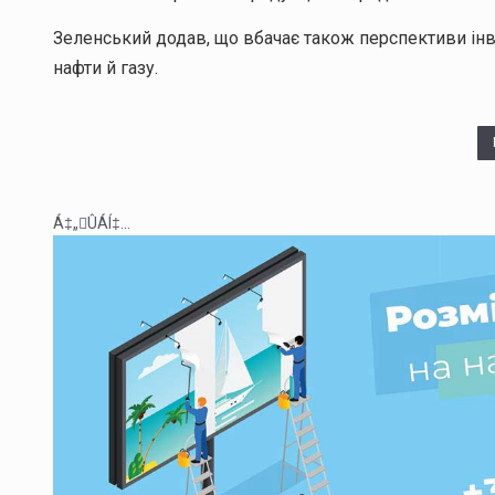
Зеленський додав, що вбачає також перспективи інв
нафти й газу.
Á‡„ÛÁÍ‡...