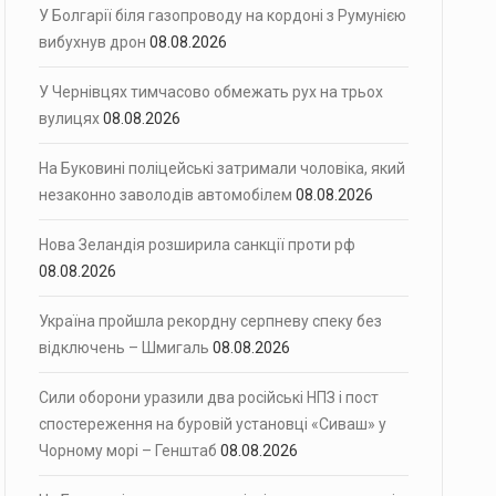
У Болгарії біля газопроводу на кордоні з Румунією
вибухнув дрон
08.08.2026
У Чернівцях тимчасово обмежать рух на трьох
вулицях
08.08.2026
На Буковині поліцейські затримали чоловіка, який
незаконно заволодів автомобілем
08.08.2026
Нова Зеландія розширила санкції проти рф
08.08.2026
Україна пройшла рекордну серпневу спеку без
відключень – Шмигаль
08.08.2026
Сили оборони уразили два російські НПЗ і пост
спостереження на буровій установці «Сиваш» у
Чорному морі – Генштаб
08.08.2026