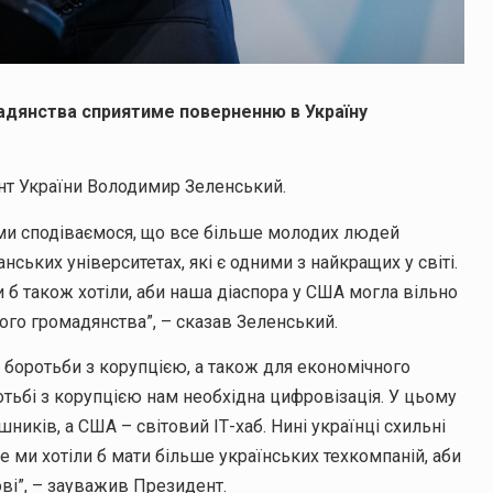
адянства сприятиме поверненню в Україну
т України Володимир Зеленський.
ми сподіваємося, що все більше молодих людей
ських університетах, які є одними з найкращих у світі.
и б також хотіли, аби наша діаспора у США могла вільно
го громадянства”, – сказав Зеленський.
 боротьби з корупцією, а також для економічного
отьбі з корупцією нам необхідна цифровізація. У цьому
шників, а США – світовий ІТ-хаб. Нині українці схильні
е ми хотіли б мати більше українських техкомпаній, аби
ві”, – зауважив Президент.