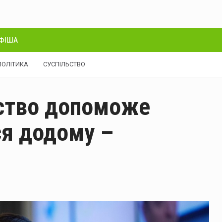
ФІША
ПОЛІТИКА
СУСПІЛЬСТВО
ство допоможе
ся додому –