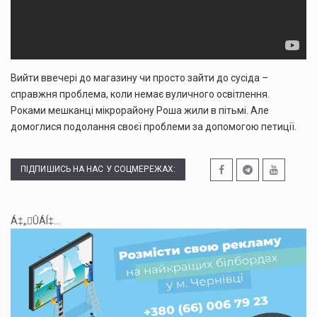
Вийти ввечері до магазину чи просто зайти до сусіда –
справжня проблема, коли немає вуличного освітлення.
Роками мешканці мікрорайону Роша жили в пітьмі. Але
домоглися подолання своєї проблеми за допомогою петиції.
ПІДПИШИСЬ НА НАС У СОЦМЕРЕЖАХ:
Á‡„ÛÁÍ‡...