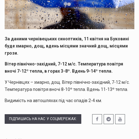
За даними чернівецьких синоптиків, 11 квітня на Буковині
буде хмарно, дощ, вдень місцями значний дощ, місцями
грози.
Вітер північно-західний, 7-12 м/с. Температура повітря
вночі 7-12º тепла, в горах 3-8º. Вдень 9-14º тепла.
У Чернівцях – хмарно, дощ. Вітер північно-західний, 7-12 м/с.
Температура повітря вночі 8-10º тепла. Вдень 11-13º тепла.
Видимість на автошляхах під час опадів 2-4 км.
ПІДПИШИСЬ НА НАС У СОЦМЕРЕЖАХ: