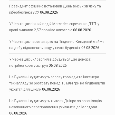
Президент офіційно встановив День військ зв’язку та
кібербезпеки ЗСУ
06.08.2026
У Чернівцях п’яний водій Mercedes спричинив ДТП: у
крові виявили 2,57 проміле алкоголю
06.08.2026
У Чернівцях через аварію на Південно-Кільцевій майже
на добу відключать воду у низці будинків
06.08.2026
У Чернівцях 6-7 серпня відбудуться Дні донора:
потрібна кров усіх груп
06.08.2026
На Буковині судитимуть голову громади та інженера
технагляду за розтрату понад 15 млн грн на будівництві
укриття для школи
06.08.2026
На Буковині судитимуть жителя Дніпра за організацію
незаконного переправлення ухилянтів до Молдови
06.08.2026