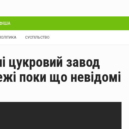
ФІША
ПОЛІТИКА
СУСПІЛЬСТВО
ні цукровий завод
ежі поки що невідомі