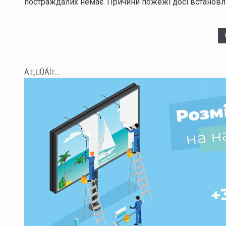
постраждалих немає. Причини пожежі досі встано
Á‡„ÛÁÍ‡...