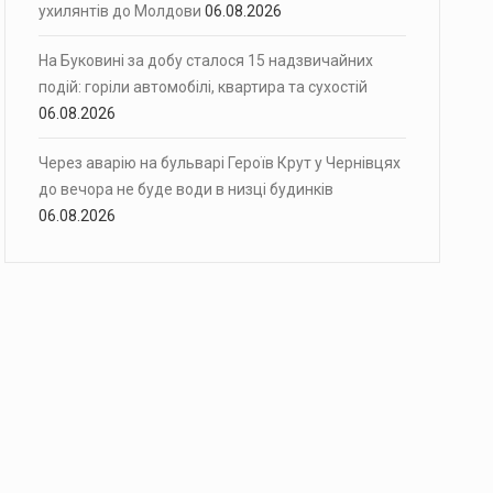
ухилянтів до Молдови
06.08.2026
На Буковині за добу сталося 15 надзвичайних
подій: горіли автомобілі, квартира та сухостій
06.08.2026
Через аварію на бульварі Героїв Крут у Чернівцях
до вечора не буде води в низці будинків
06.08.2026