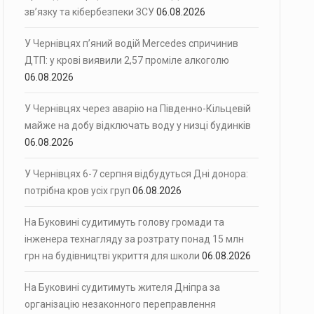
зв’язку та кібербезпеки ЗСУ
06.08.2026
У Чернівцях п’яний водій Mercedes спричинив
ДТП: у крові виявили 2,57 проміле алкоголю
06.08.2026
У Чернівцях через аварію на Південно-Кільцевій
майже на добу відключать воду у низці будинків
06.08.2026
У Чернівцях 6-7 серпня відбудуться Дні донора:
потрібна кров усіх груп
06.08.2026
На Буковині судитимуть голову громади та
інженера технагляду за розтрату понад 15 млн
грн на будівництві укриття для школи
06.08.2026
На Буковині судитимуть жителя Дніпра за
організацію незаконного переправлення