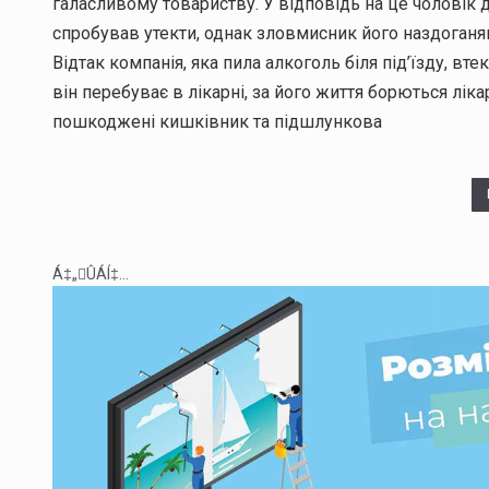
галасливому товариству. У відповідь на це чоловік 
спробував утекти, однак зловмисник його наздоганя
Відтак компанія, яка пила алкоголь біля під’їзду, в
він перебуває в лікарні, за його життя борються ліка
пошкоджені кишківник та підшлункова
Á‡„ÛÁÍ‡...