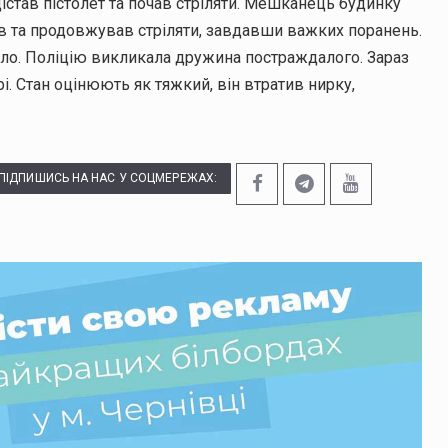
дістав пістолет та почав стріляти. Мешканець будинку
в та продовжував стріляти, завдавши важких поранень.
текло. Поліцію викликала дружина постраждалого. Зараз
рі. Стан оцінюють як тяжкий, він втратив нирку,
ПІДПИШИСЬ НА НАС У СОЦМЕРЕЖАХ: