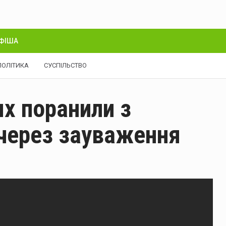
ФІША
ПОЛІТИКА
СУСПІЛЬСТВО
ях поранили з
 через зауваження