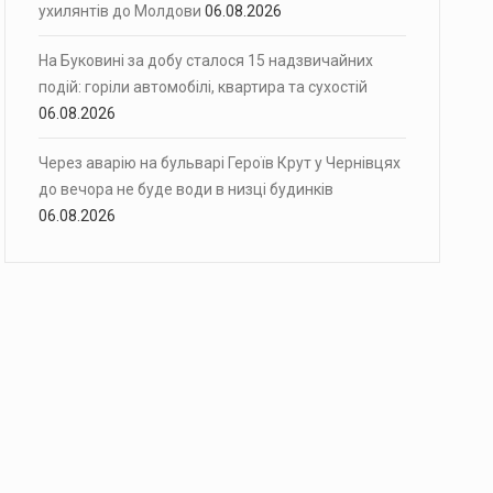
ухилянтів до Молдови
06.08.2026
На Буковині за добу сталося 15 надзвичайних
подій: горіли автомобілі, квартира та сухостій
06.08.2026
Через аварію на бульварі Героїв Крут у Чернівцях
до вечора не буде води в низці будинків
06.08.2026