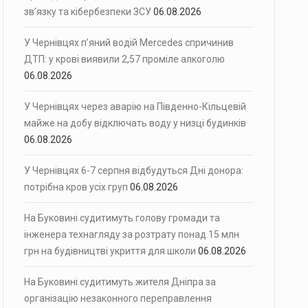
зв’язку та кібербезпеки ЗСУ
06.08.2026
У Чернівцях п’яний водій Mercedes спричинив
ДТП: у крові виявили 2,57 проміле алкоголю
06.08.2026
У Чернівцях через аварію на Південно-Кільцевій
майже на добу відключать воду у низці будинків
06.08.2026
У Чернівцях 6-7 серпня відбудуться Дні донора:
потрібна кров усіх груп
06.08.2026
На Буковині судитимуть голову громади та
інженера технагляду за розтрату понад 15 млн
грн на будівництві укриття для школи
06.08.2026
На Буковині судитимуть жителя Дніпра за
організацію незаконного переправлення