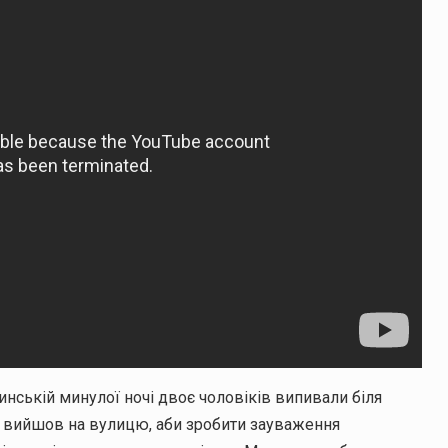
инській минулої ночі двоє чоловіків випивали біля
ку вийшов на вулицю, аби зробити зауваження