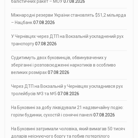
балістичних ракет – МОУ
07.08.2026
Міжнародні резерви України становлять $51,2 мільярда
– Нацбанк
07.08.2026
У Чернівцях через ДТП на Вокзальній ускладнений рух
транспорту
07.08.2026
Судитимуть двох буковинців, обвинувачених у
зберіганні і розповсюдженні наркотиків в особливо
великих розмірах
07.08.2026
Через ДТП на Вокзальній у Чернівцях ускладнився рух
тролейбусів №3 та №5
07.08.2026
На Буковині за добу ліквідували 21 надзвичайну подію:
горіли будинки, сухостій і сонячні панелі
07.08.2026
На Буковині затримали чоловіка, який вимагав 50 тисяч
доларів неіснуючого боргу та побив потерпілого