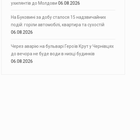
ухилянтів до Молдови
06.08.2026
На Буковині за добу сталося 15 надзвичайних
подій: горіли автомобілі, квартира та сухостій
06.08.2026
Через аварію на бульварі Героїв Крут у Чернівцях
до вечора не буде води в низці будинків
06.08.2026