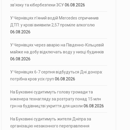
зв’язку та кібербезпеки ЗСУ
06.08.2026
У Чернівцях п’яний водій Mercedes спричинив
ДТП: у крові виявили 2,57 проміле алкоголю
06.08.2026
У Чернівцях через аварію на Південно-Кільцевій
майже на добу відключать воду у низці будинків
06.08.2026
У Чернівцях 6-7 серпня відбудуться Дні донора:
потрібна кров усіх груп
06.08.2026
На Буковині судитимуть голову громади та
інженера технагляду за розтрату понад 15 млн
грн на будівництві укриття для школи
06.08.2026
На Буковині судитимуть жителя Дніпра за
організацію незаконного переправлення