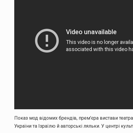
Показ мод відомих брендів, прем’єра вистави театра
України та Ізраїлю й авторські ляльки. У центрі кул