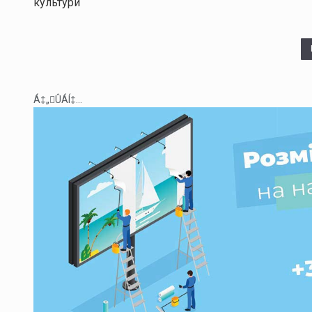
культури
Á‡„ÛÁÍ‡...