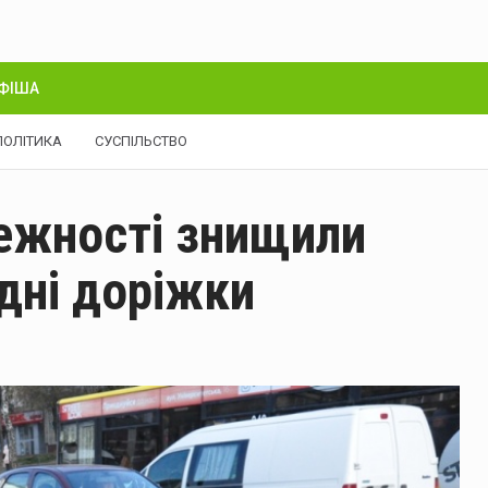
ФІША
ПОЛІТИКА
СУСПІЛЬСТВО
лежності знищили
ідні доріжки