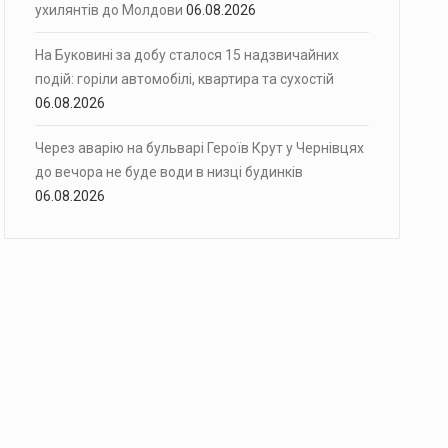
ухилянтів до Молдови
06.08.2026
На Буковині за добу сталося 15 надзвичайних
подій: горіли автомобілі, квартира та сухостій
06.08.2026
Через аварію на бульварі Героїв Крут у Чернівцях
до вечора не буде води в низці будинків
06.08.2026