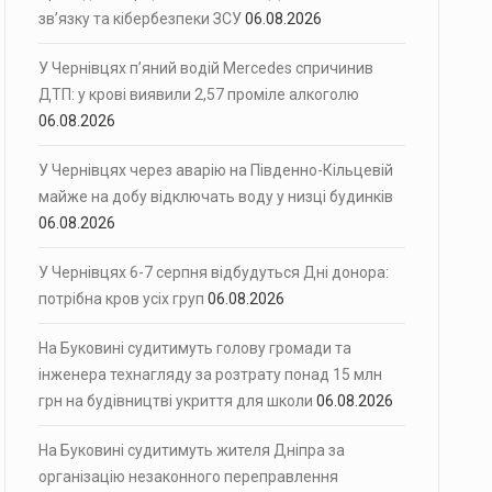
зв’язку та кібербезпеки ЗСУ
06.08.2026
У Чернівцях п’яний водій Mercedes спричинив
ДТП: у крові виявили 2,57 проміле алкоголю
06.08.2026
У Чернівцях через аварію на Південно-Кільцевій
майже на добу відключать воду у низці будинків
06.08.2026
У Чернівцях 6-7 серпня відбудуться Дні донора:
потрібна кров усіх груп
06.08.2026
На Буковині судитимуть голову громади та
інженера технагляду за розтрату понад 15 млн
грн на будівництві укриття для школи
06.08.2026
На Буковині судитимуть жителя Дніпра за
організацію незаконного переправлення