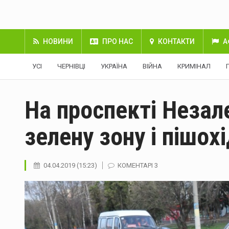
НОВИНИ
ПРО НАС
КОНТАКТИ
А
УСІ
ЧЕРНІВЦІ
УКРАЇНА
ВІЙНА
КРИМІНАЛ
На проспекті Неза
зелену зону і пішох
04.04.2019 (15:23)
КОМЕНТАРІ 3