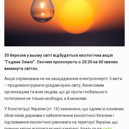
30 березня у вьому світі відбудеться екологічна акція
“Година Землі”. Охочим пропонують о 20:30 на 60 хвилин
вимкнути світло.
Акція спрямована не на заощадження електроенергії. Її мета
– продемонструвати урядам країн світу, бізнесовим
організаціям та всім людям, що дії проти глобального
потепління не тільки необхідні, а й можливі.
У Конституції України (ст. 16) зазначено, що одним із основних
обов’язків держави є забезпечення екологічної безпеки і
підтримання екологічної рівноваги на території України, що
повною мірою відповідає меті кампанії, йдеться на
сайті