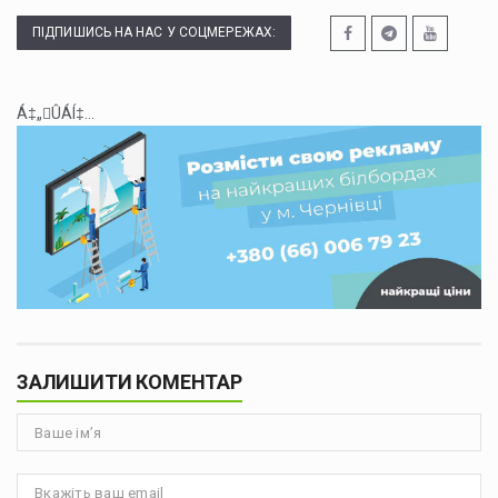
ПІДПИШИСЬ НА НАС У СОЦМЕРЕЖАХ:
Á‡„ÛÁÍ‡...
ЗАЛИШИТИ КОМЕНТАР