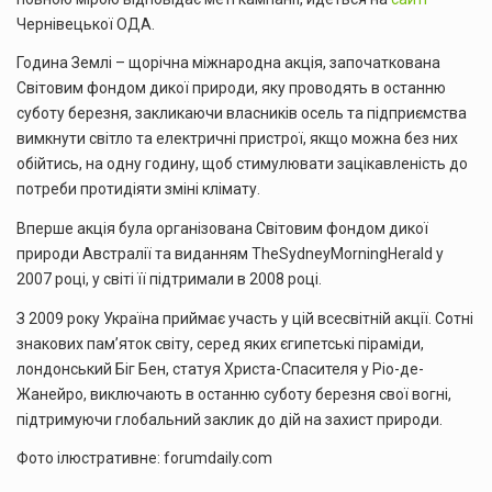
Чернівецької ОДА.
Година Землі – щорічна міжнародна акція, започаткована
Світовим фондом дикої природи, яку проводять в останню
суботу березня, закликаючи власників осель та підприємства
вимкнути світло та електричні пристрої, якщо можна без них
обійтись, на одну годину, щоб стимулювати зацікавленість до
потреби протидіяти зміні клімату.
Вперше акція була організована Світовим фондом дикої
природи Австралії та виданням TheSydneyMorningHerald у
2007 році, у світі її підтримали в 2008 році.
З 2009 року Україна приймає участь у цій всесвітній акції. Сотні
знакових пам’яток світу, серед яких єгипетські піраміди,
лондонський Біг Бен, статуя Христа-Спасителя у Ріо-де-
Жанейро, виключають в останню суботу березня свої вогні,
підтримуючи глобальний заклик до дій на захист природи.
Фото ілюстративне: forumdaily.com