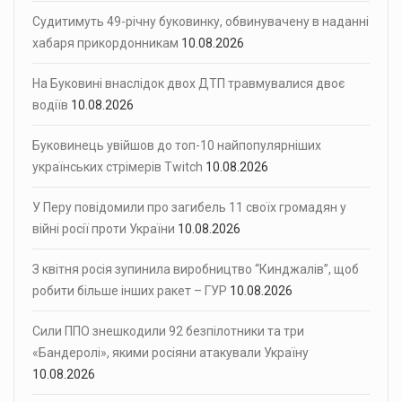
Судитимуть 49-річну буковинку, обвинувачену в наданні
хабаря прикордонникам
10.08.2026
На Буковині внаслідок двох ДТП травмувалися двоє
водіїв
10.08.2026
Буковинець увійшов до топ-10 найпопулярніших
українських стрімерів Twitch
10.08.2026
У Перу повідомили про загибель 11 своїх громадян у
війні росії проти України
10.08.2026
З квітня росія зупинила виробництво “Кинджалів”, щоб
робити більше інших ракет – ГУР
10.08.2026
Сили ППО знешкодили 92 безпілотники та три
«Бандеролі», якими росіяни атакували Україну
10.08.2026