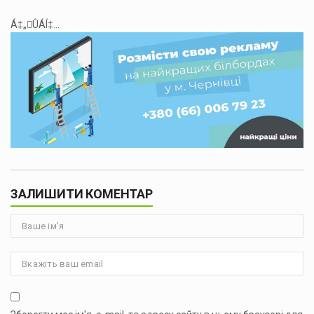
Á‡„ÛÁÍ‡...
ЗАЛИШИТИ КОМЕНТАР