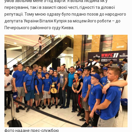
умов звільнив мене з-під варти. Я вільна людина як у
пересуванні, так і в захисті своєї честі, гідності та ділової
репутації. Тому мною одразу було подано позов до народного
депутата України Віталія Купрія за місцем його роботи – до
Печерського районного суду Києва.
фото надане прес-службою