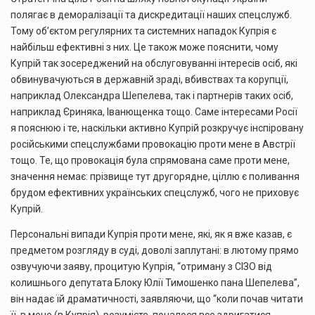
полягає в деморалізації та дискредитації наших спецслужб.
Тому об’єктом регулярних та системних нападок Купрія є
найбільш ефективні з них. Це також може пояснити, чому
Купрій так зосереджений на обслуговуванні інтересів осіб, які
обвинувачуються в державній зраді, вбивствах та корупції,
наприклад Олександра Шепелева, так і партнерів таких осіб,
наприклад Єриняка, Іванющенка тощо. Саме інтересами Росії
я пояснюю і те, наскільки активно Купрій розкручує інспіровану
російськими спецслужбами провокацію проти мене в Австрії
тощо. Те, що провокація була спрямована саме проти мене,
значення немає: прізвище тут другорядне, ціллю є поливання
брудом ефективних українських спецслужб, чого не приховує
Купрій.
Персональні випади Купрія проти мене, які, як я вже казав, є
предметом розгляду в суді, доволі заплутані: в лютому прямо
озвучуючи заяву, процитую Купрія, “отриману з СІЗО від
колишнього депутата Блоку Юлії Тимошенко пана Шепелева”,
він надає їй драматичності, заявляючи, що “коли почав читати