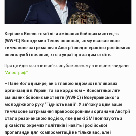
Керівник Всесвітньої ліги змішаних бойових мистецтв
(WWFC) Володимир Тесля розповів, чому вважає своє
тимчасове затримання в Австрії спецоперацією російських
спецслужб і пояснив, хто з українців за цим стоїть.
Про це йдеться в інтерв’ю, опублікованому в інтернет-виданні
“Апостроф”
.
– Пане Володимире, ви є главою відомих і впливових
організацій в Україні та за кордоном – Всесвітньої ліги
змішаних бойових мистецтв (WWFC) і Всеукраїнського
молодіжного руху “Гідність нації”. У зв’язку з цим ваше
тимчасове затримання правоохоронними органами Австрії
стало резонансною подією, яке деякі ЗМІ пов’язують з
цікавістю окремих політиків і навіть і російської
пропаганди для компрометації не тільки вас, але і