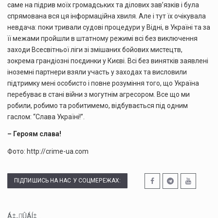
саме на підрив моїх громадських та ділових зав’язків і була
спрямована вся ця інформаційна хвиля. Але і тут їх очікувала
невдача: поки тривали судові процедури у Відні, в Україні та за
її межами пройшли в штатному режимі всі без виключення
заходи Всесвітньої ліги зі змішаних бойових мистецтв,
зокрема грандіозні поєдинки у Києві. Всі без винятків заявлені
іноземні партнери взяли участь у заходах та висловили
підтримку мені особисто і повне розуміння того, що Україна
перебуває в стані війни з могутнім агресором. Все що ми
робили, робимо та робитимемо, відбувається під одним
гаслом: “Слава Україні!”.
– Героям слава!
Фото: http://crime-ua.com
ПІДПИШИСЬ НА НАС У СОЦМЕРЕЖАХ:
Á‡„ÛÁÍ‡...