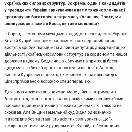
українських силових структур. Зокрема, один з кандидатів
у президенти України звинувачував вас у тяжких злочинах і
прогнозував багаторічна тюремне ув’язнення. Проте, ми
спілкуємося з вами в Києві, як таке можливо?
– Справді, останніми місяцями кандидат в президенти України
Віталій Купрій основним напрямом своїх передвиборних
виступів зробив підрив моєї ділової репутації, дискредитацію
діяльності українських силових структур за кордоном та нашої
держави в цілому. Водночас, як бачимо на прикладі брехні
щодо мого, нібито “гарантованого ув’язнення” в Австрії,
виступи Купрія виглядають, як марення, хоча насправді є
цілеспрямованою ворожою спецоперацією.
Для зняття всіх питань поясню: мене дійсно затримали в
Австрії на підставі організованої російськими спецслужбами
провокації, звинувативши у тяжких злочинах, які я ніколи не
скоював. Але Вищий земельний суд Відня однозначно
підтвердив безпідставність всіх тих звинувачень, що їх
інспіровано тими, чиїм рупором став Купрій, та без жодних