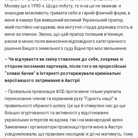
Москву ще з 1990-х. Щодо побуту, то я на це не зважав: я
знаходив можливість тримати себе в гарній фізичній формі, в
мене в камері був вивішений великий Український прапор,
який постійно нагадував, яка могутня і горда держава стоїть в
мене за спиною. Звісно, що цей прапор полишив в’язницю
разом зі мною після винесення відповідного категоричного
рішення Вищого земельного суду Відня про моє звільнення.
– Чи відчуваєте в
и зміну ставлення до себе, зокрема зі
сторони іноземних партнерів, після того як проросійські
“зливні бачки” в Інтернеті розтиражували кримінальні
версії вашого затримання в Австрії.
– Провальна провокація ФСБ проти мене тільки укріпила
переконання членів та керівників руху “Гідність нації” в
правильності обраного шляху. Це ще й стимулює нас до ще
більшої згуртованості та активності у відстоюванні
українських інтересів як вдома, так і на міжнародній арені.
Замовники і організатори провокації проти мене в Австрії
усвідомлювали, що правових наслідків їх дії не матимуть, тому