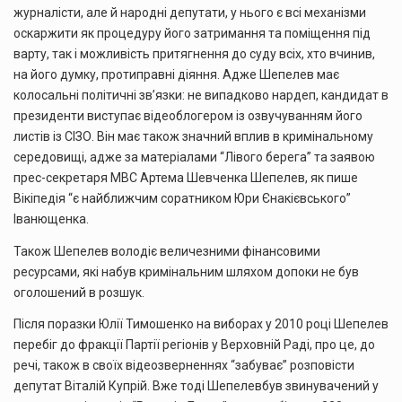
журналісти, але й народні депутати, у нього є всі механізми
оскаржити як процедуру його затримання та поміщення під
варту, так і можливість притягнення до суду всіх, хто вчинив,
на його думку, протиправні діяння. Адже Шепелев має
колосальні політичні зв’язки: не випадково нардеп, кандидат в
президенти виступає відеоблогером із озвучуванням його
листів із СІЗО. Він має також значний вплив в кримінальному
середовищі, адже за матеріалами “Лівого берега” та заявою
прес-секретаря МВС Артема Шевченка Шепелев, як пише
Вікіпедія “є найближчим соратником Юри Єнакієвського”
Іванющенка.
Також Шепелев володіє величезними фінансовими
ресурсами, які набув кримінальним шляхом допоки не був
оголошений в розшук.
Після поразки Юлії Тимошенко на виборах у 2010 році Шепелев
перебіг до фракції Партії регіонів у Верховній Раді, про це, до
речі, також в своїх відеозверненнях “забуває” розповісти
депутат Віталій Купрій. Вже тоді Шепелевбув звинувачений у