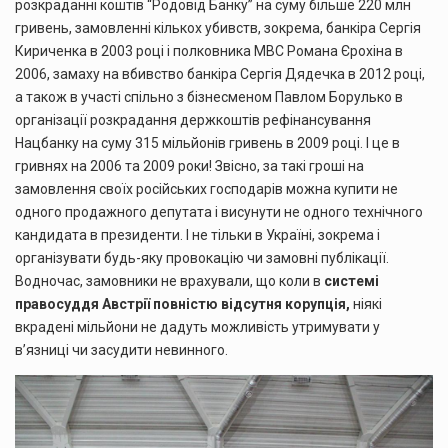
розкраданні коштів “Родовід Банку” на суму більше 220 млн
гривень, замовленні кількох убивств, зокрема, банкіра Сергія
Кириченка в 2003 році і полковника МВС Романа Єрохіна в
2006, замаху на вбивство банкіра Сергія Дядечка в 2012 році,
а також в участі спільно з бізнесменом Павлом Борулько в
організації розкрадання держкоштів рефінансування
Нацбанку на суму 315 мільйонів гривень в 2009 році. І це в
гривнях на 2006 та 2009 роки! Звісно, за такі гроші на
замовлення своїх російських господарів можна купити не
одного продажного депутата і висунути не одного технічного
кандидата в президенти. І не тільки в Україні, зокрема і
організувати будь-яку провокацію чи замовні публікації.
Водночас, замовники не врахували, що коли в
системі
правосуддя Австрії повністю відсутня корупція,
ніякі
вкрадені мільйони не дадуть можливість утримувати у
в’язниці чи засудити невинного.