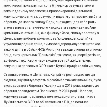
ворожої держави, а тоді і до зрадника один крок. Не маючи
можливості похвалитися хоча б якимись результатами в
законодавчому забезпечені правоохоронної діяльності,
корупціонер-депутат, розуміючи відсутність перспектив бути
обраним до нового складу Ради, знаходить для себе роль
агента впливу та технічного кандидата в президенти. Але
кримінальне оточення, яке фінансує його, сплачує заставу в
Центральну виборчу комісію, дає “кишенькові кошти” на
утримання родини тощо, вимагає відпрацьовувати: штовхає
такого діяча в обійми ФСБ Росії, яка завжди стояла за спиною
банд, типу кримських “Башмаків”, так само, як і партії регіонів,
до фракції якої свого часу входив все той же Шепелев,
озвученню послань із СІЗО якого Купрій приділяє стільки часу.
Ставши речником Шепелева, Купрій не розповідає, що ця
людина, яку звинувачують в особливо тяжких злочинах, була
екстрадована з Європи в Україну ще в 2013 році, задовго до
обрання президентом Порошенка. У 2014 році Шепелев,
корумпувавши працівників пенітенціарної системи, тікає з
Лук’янівського СІЗО та об’являється в РФ, де починає