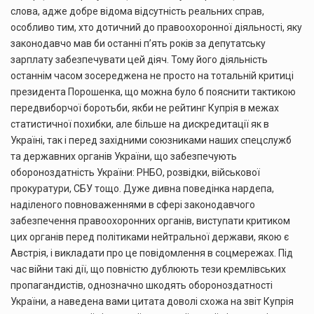
слова, адже добре відома відсутність реальних справ,
особливо тим, хто дотичний до правоохоронної діяльності, яку
законодавчо мав би останні п’ять років за депутатську
зарплату забезпечувати цей діяч. Тому його діяльність
останнім часом зосереджена не просто на тотальній критиці
президента Порошенка, що можна було б пояснити тактикою
передвиборчої боротьби, якби не рейтинг Купрія в межах
статистичної похибки, але більше на дискредитації як в
Україні, так і перед західними союзниками наших спецслужб
та державних органів України, що забезпечують
обороноздатність України: РНБО, розвідки, військової
прокуратури, СБУ тощо. Дуже дивна поведінка нардепа,
наділеного повноваженнями в сфері законодавчого
забезпечення правоохоронних органів, виступати критиком
цих органів перед політиками нейтральної держави, якою є
Австрія, і викладати про це повідомлення в соцмережах. Під
час війни такі дії, що повністю дублюють тези кремлівських
пропагандистів, однозначно шкодять обороноздатності
України, а наведена вами цитата доволі схожа на звіт Купрія