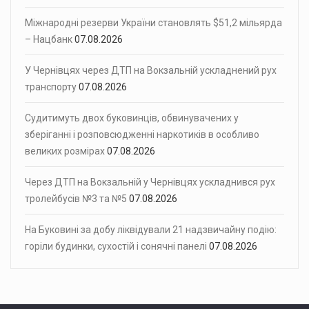
Міжнародні резерви України становлять $51,2 мільярда
– Нацбанк
07.08.2026
У Чернівцях через ДТП на Вокзальній ускладнений рух
транспорту
07.08.2026
Судитимуть двох буковинців, обвинувачених у
зберіганні і розповсюдженні наркотиків в особливо
великих розмірах
07.08.2026
Через ДТП на Вокзальній у Чернівцях ускладнився рух
тролейбусів №3 та №5
07.08.2026
На Буковині за добу ліквідували 21 надзвичайну подію:
горіли будинки, сухостій і сонячні панелі
07.08.2026