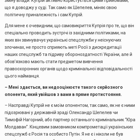
зміну влади. Купрій активно користується цими прийомами,
що я доводжу у суді. Так само як Шепелев, міняє свою
політичну приналежність і сам Купрій.
Для мене є очевидним, що самовикриття Купрія про те, що він
спеціально проводить зустрічі із західними політиками, на
яких він звинувачує українські спецслужби у неіснуючих
злочинах, не просто сприяють меті Росії з дискредитації
наших спецслужб та підриву обороноздатності України, але й
обов’язково мають стати предметом вивчення
правоохоронних органів щодо кримінальної відповідальності
цього найманця.
– Мені здається, ви недооцінюєте такого серйозного
опонента, який увійшов з вами в пряме протистояння.
– Насправді Купрій не є моїм опонентом, так само, як не є ними
підозрювані у державній зраді Олександр Шепелев чи
Тимофій Нагорний, або партнер останнього кримінальник “Юра
Молдаван”. Кінцевим замовником компрометації українських
спецслужб є Росія та особисто Путін. Я не є і ніколи не був