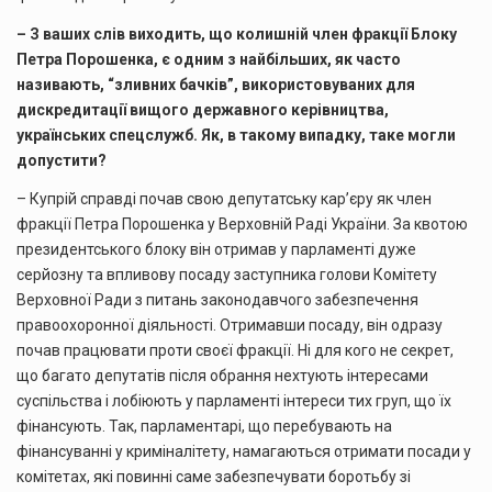
– З ваших слів виходить, що колишній член фракції Блоку
Петра Порошенка, є одним з найбільших, як часто
називають, “зливних бачків”, використовуваних для
дискредитації вищого державного керівництва,
українських спецслужб. Як, в такому випадку, таке могли
допустити?
– Купрій справді почав свою депутатську кар’єру як член
фракції Петра Порошенка у Верховній Раді України. За квотою
президентського блоку він отримав у парламенті дуже
серйозну та впливову посаду заступника голови Комітету
Верховної Ради з питань законодавчого забезпечення
правоохоронної діяльності. Отримавши посаду, він одразу
почав працювати проти своєї фракції. Ні для кого не секрет,
що багато депутатів після обрання нехтують інтересами
суспільства і лобіюють у парламенті інтереси тих груп, що їх
фінансують. Так, парламентарі, що перебувають на
фінансуванні у криміналітету, намагаються отримати посади у
комітетах, які повинні саме забезпечувати боротьбу зі