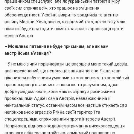
працівником спецслужб, але як український патріот в міру
своїх сил сприяю всім, хто працює на зміцнення
обороноздатності України, викриття зрадників та агентів
впливу Москви. Хоча, звісно, я свідомий того, що за таку мою
позицію буде надходити помста на зразок провокації проти
мене в Австрії.
– Можливо питання не буде приємним, але як вам
австрійська в’язниця?
– Я не маю з чим порівнювати, це вперше в мене такий досвід,
але переконаний, що неволя це завжди погано. Якщо ж ви
цікавитеся побутовими умовами та ставленням, то австрійські
правоохоронці ставились з повагою та розумінням, адже
добре усвідомлюють, коли мають справу з російськими
провокаціями. Адже і сама Австрія, незважаючи на її
нейтральний статус, останнім часом все частіше стикається з
неприхованою агресією РФ на своїй території та
спецопереціями, спрямованими проти інтересів Австрії.
Наприклад, відносно недавнє затримання високопосадовця
старшого офіцера австрійської армії, який працював на