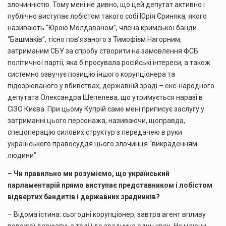
злочинністю. Тому мені не дивно, що цей депутат активно і
публічно виступає лобістом такого собі Юрія Єриняка, якого
називають “Юрою Молдаваном”, члена кримської банди
“Башмаків”, тісно пов’язаного з Тимофієм Нагорним,
затриманим СБУ за спробу створити на замовлення ФСБ
політичної партії, яка б просувала російські інтереси, а також
системно озвучує позицію іншого корупціонера та
підозрюваного у вбивствах, державній зраді – екс-народного
депутата Олександра Шепелева, що утримується наразі в
СІЗО Києва. При цьому Купрій саме мені приписує заслугу у
затриманні цього персонажа, називаючи, щоправда,
спецоперацію силових структур з передачею в руки
українського правосуддя цього злочинця “викраденням
людини”.
– Чи правильно ми розуміємо, що український
парламентарій прямо виступає представником і лобістом
відвертих бандитів і державних зрадників?
– Відома істина: сьогодні корупціонер, завтра агент впливу