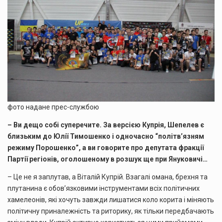
фото надане прес-службою
– Ви дещо собі суперечите. За версією Купрія, Шепелев є
близьким до Юлії Тимошенко і одночасно “політв’язням
режиму Порошенко”, а ви говорите про депутата фракції
Партії регіонів, оголошеному в розшук ще при Януковичі…
– Це не я заплутав, а Віталій Купрій. Взагалі омана, брехня та
плутанина є обов’язковими інструментами всіх політичних
хамелеонів, які хочуть завжди лишатися коло корита і міняють
політичну приналежність та риторику, як тільки передбачають