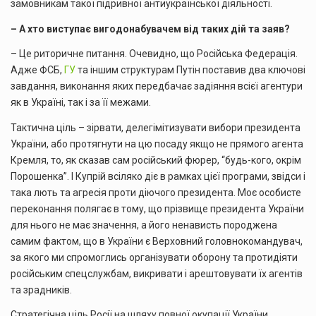
замовникам такої підривної антиукраїнської діяльності.
– А хто виступає вигодонабувачем від таких дій та заяв?
– Це риторичне питання. Очевидно, що Російська Федерація.
Адже ФСБ,
ГУ
та іншим структурам Путін поставив два ключові
завдання, виконання яких передбачає задіяння всієї агентури
як в Україні, так і за її межами.
Тактична ціль – зірвати, делегімітизувати вибори президента
України, або протягнути на цю посаду якщо не прямого агента
Кремля, то, як сказав сам російський фюрер, “будь-кого, окрім
Порошенка”. І Купрій всіляко діє в рамках цієї програми, звідси і
така лють та агресія проти діючого президента. Моє особисте
переконання полягає в тому, що прізвище президента України
для нього не має значення, а його ненависть породжена
самим фактом, що в України є Верховний головнокомандувач,
за якого ми спромоглись організувати оборону та протидіяти
російським спецслужбам, викривати і арештовувати їх агентів
та зрадників.
Стратегічна ціль Росії на шляху повної окупації України