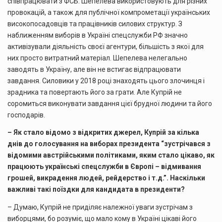
співпрацювати з ФСБ. Шепелева використовують для різних
провокацій, а також для публічної компрометації українських
високопосадовців та працівників силових структур. З
наближенням виборів в Україні спецслужби РФ значно
активізували діяльність своєї агентури, більшість з якої для
них просто витратний матеріал. Шепелева нелегально
заводять в Україну, але він не встигає відпрацювати
завдання. Силовики у 2018 році знаходять цього злочинця і
зрадника та повертають його за грати. Але Купрій не
соромиться виконувати завдання цієї брудної людини та його
господарів.
– Як стало відомо з відкритих джерел, Купрій за кілька
днів до голосування на виборах президента “зустрічався з
відомими австрійськими політиками, яким стало цікаво, як
працюють українські спецслужби в Європі – відмивання
грошей, викрадення людей, рейдерство і т.д.”. Наскільки
важливі такі поїздки для кандидата в президенти?
– Думаю, Купрій не приділяє належної уваги зустрічам з
виборцями, бо розуміє, що мало кому в Україні цікаві його