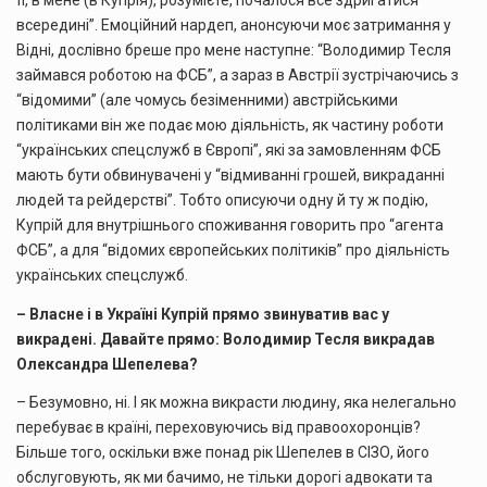
її, в мене (в Купрія), розумієте, почалося все здригатися
всередині”. Емоційний нардеп, анонсуючи моє затримання у
Відні, дослівно бреше про мене наступне: “Володимир Тесля
займався роботою на ФСБ”, а зараз в Австрії зустрічаючись з
“відомими” (але чомусь безіменними) австрійськими
політиками він же подає мою діяльність, як частину роботи
“українських спецслужб в Європі”, які за замовленням ФСБ
мають бути обвинувачені у “відмиванні грошей, викраданні
людей та рейдерстві”. Тобто описуючи одну й ту ж подію,
Купрій для внутрішнього споживання говорить про “агента
ФСБ”, а для “відомих європейських політиків” про діяльність
українських спецслужб.
– Власне і в Україні Купрій прямо звинуватив вас у
викрадені
. Давайте прямо: Володимир Тесля викрадав
Олександра Шепелева?
– Безумовно, ні. І як можна викрасти людину, яка нелегально
перебуває в країні, переховуючись від правоохоронців?
Більше того, оскільки вже понад рік Шепелев в СІЗО, його
обслуговують, як ми бачимо, не тільки дорогі адвокати та