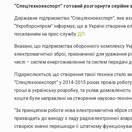
“Спецтехноекспорт” готовий розгорнути серійне 
Державне підприємство “Спецтехноекспорт”, яке вх
“Укроборонпром” інформує, що в Україні створена е
посиланням на прес-службу
ДП
.
Вказано, що підприємства оборонного комплексу Ук
електромагнітної зброї, призначеної для ураження рі
числі – систем енергоживлення та систем передачі д
Підкреслюється, що створення такої техніки стало 
“Спецтехноекспорт” у 2014-2015 роках провів роботу 
гроші в українську розробку, та уклав домовленість 
кошти були направлені на створення науково-технічн
“За принципом роботи нова електромагнітна зброя 
призводить до виходу з ладу радіоелектронної апарату
створює значні перешкоди її штатному функціонува