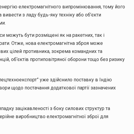
 енергію електромагнітного випромінювання, тому його
 вивести з ладу будь-яку техніку або об’єкти
ми.
и можуть бути розміщені як на ракетних, так і
арати. Отже, нова електромагнітна зброя може
вих цілей противника, зокрема командних та
анцій, об‘єктів протиповітряної оборони тощо без ризику
пецтехноекспорт” уже здійснило поставку в Індію
овори щодо постачання додаткової партії зазначених
ипадку зацікавленості з боку силових структур та
ерійне виробництво електромагнітної зброї для