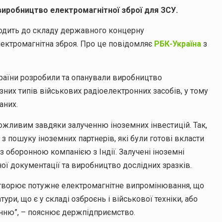
виробництво електромагнітної зброї для ЗСУ.
одить до складу державного концерну
лектромагнітна зброя. Про це повідомляє
РБК-Україна
з
раїни розробили та опанували виробництво
зних типів військових радіоелектронних засобів, у тому
аних.
можливим завдяки залученню іноземних інвестицій. Так,
з пошуку іноземних партнерів, які були готові вкласти
з оборонною компанією з Індії. Залучені іноземні
ої документації та виробництво дослідних зразків.
створює потужне електромагнітне випромінювання, що
ри, що є у складі озброєнь і військової техніки, або
нню”, – пояснює держпідприємство.