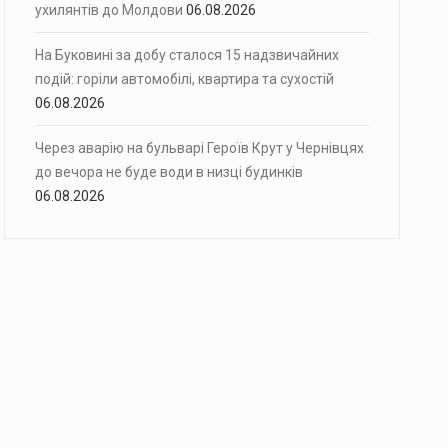
ухилянтів до Молдови
06.08.2026
На Буковині за добу сталося 15 надзвичайних
подій: горіли автомобілі, квартира та сухостій
06.08.2026
Через аварію на бульварі Героїв Крут у Чернівцях
до вечора не буде води в низці будинків
06.08.2026