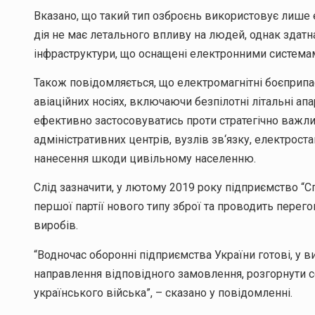
Вказано, що такий тип озброєнь використовує лише
дія не має летального впливу на людей, однак здатна
інфраструктури, що оснащені електронними система
Також повідомляється, що електромагнітні боєприпас
авіаційних носіях, включаючи безпілотні літальні ап
ефективно застосовуватись проти стратегічно важли
адміністративних центрів, вузлів зв‘язку, електрост
нанесення шкоди цивільному населенню.
Слід зазначити, у лютому 2019 року підприємство “С
першої партії нового типу зброї та проводить перег
виробів.
“Водночас оборонні підприємства України готові, у в
направлення відповідного замовлення, розгорнути с
українського війська”, – сказано у повідомленні.