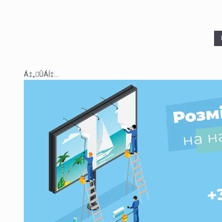
Á‡„ÛÁÍ‡...