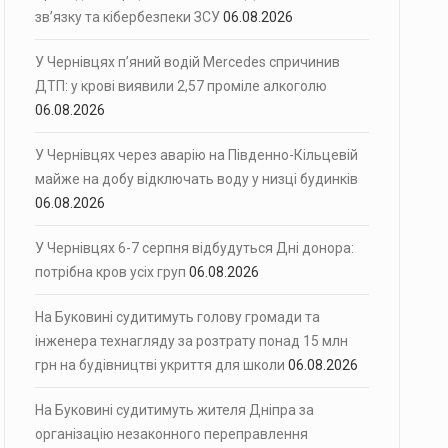
зв’язку та кібербезпеки ЗСУ
06.08.2026
У Чернівцях п’яний водій Mercedes спричинив
ДТП: у крові виявили 2,57 проміле алкоголю
06.08.2026
У Чернівцях через аварію на Південно-Кільцевій
майже на добу відключать воду у низці будинків
06.08.2026
У Чернівцях 6-7 серпня відбудуться Дні донора:
потрібна кров усіх груп
06.08.2026
На Буковині судитимуть голову громади та
інженера технагляду за розтрату понад 15 млн
грн на будівництві укриття для школи
06.08.2026
На Буковині судитимуть жителя Дніпра за
організацію незаконного переправлення