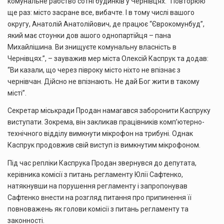
комунальне рабство сотні будинків у Чернівцях. “Повторюю
ще раз: місто засране все, вибачте. І в тому числі вашого
округу, Анатолій Анатолійович, де працює “Єврокомунбуд”,
який має стоунки дов ашого однопартійця – пана
Михайлішина. Ви знищуєте комунальну власність в
Чернівцях.”, – зауважив мер міста Олексій Каспрук та додав:
“Ви казали, що через півроку місто ніхто не впізнає з
чернівчан. Дійсно не впізнають. Не дай Бог жити в такому
місті”.
Секретар міськради Продан намагався заборонити Каспруку
виступати. Зокрема, він закликав працівників комп’ютерно-
технічного відділу вимкнути мікрофон на трибуні. Однак
Каспрук продовжив свій виступ із вимкнутим мікрофоном.
Під час репліки Каспрука Продан звернувся до депутата,
керівника комісії з питань регламенту Юлії Сафтенко,
натякнувши на порушення регламенту і запропонував
Сафтенко внести на розгляд питання про припинення її
повноважень як голови комісії з питань регламенту та
законності.