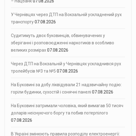
– Нацбанк
07.08.2026
У Чернівцях через ДТП на Вокзальній ускладнений рух
транспорту
07.08.2026
Судитимуть двох буковинців, обвинувачених у
зберіганні і розповсюдженні наркотиків в особливо
великих розмірах
07.08.2026
Через ДТП на Вокзальній у Чернівцях ускладнився рух
тролейбусів №3 та №5
07.08.2026
На Буковині за добу ліквідували 21 надзвичайну подію:
горіли будинки, сухостій і сонячні панелі
07.08.2026
На Буковині затримали чоловіка, який вимагав 50 тисяч
доларів неіснуючого боргу та побив потерпілого
07.08.2026
В Україні змінюють правила розподілу електроенергії: