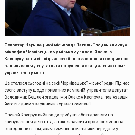
Секретар Чернівецької міськради Василь Продан вимкнув
мікрофон Чернівецькому міському голові Олексію
Каспруку, коли він під час сесійного засідання говорив про
зловживання депутатів та порушення скандальних фірм-
управителів у місті.
Це сталося сьогодні на сесії Чернівецької міської ради. Під час
свого виступу щодо приватних компаній-управителів депутат
Володимир Бешлей згадав ім’я Олексія Каспрука, пов’язавши
його із одним з керівників керівної компанії.
Олексій Каспрук вийшов до трибуни, аби відповісти на
звинувачення депутата, а також заявити про зловживання
скандальних фірм, яким тимчасові очільники передали у