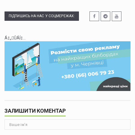
ПІДПИШИСЬ НА НАС У СОЦМЕРЕЖАХ:
Á‡„ÛÁÍ‡...
ЗАЛИШИТИ КОМЕНТАР