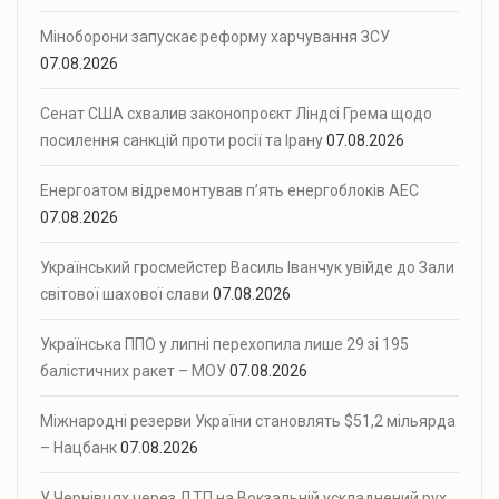
Міноборони запускає реформу харчування ЗСУ
07.08.2026
Сенат США схвалив законопроєкт Ліндсі Грема щодо
посилення санкцій проти росії та Ірану
07.08.2026
Енергоатом відремонтував п’ять енергоблоків АЕС
07.08.2026
Український гросмейстер Василь Іванчук увійде до Зали
світової шахової слави
07.08.2026
Українська ППО у липні перехопила лише 29 зі 195
балістичних ракет – МОУ
07.08.2026
Міжнародні резерви України становлять $51,2 мільярда
– Нацбанк
07.08.2026
У Чернівцях через ДТП на Вокзальній ускладнений рух