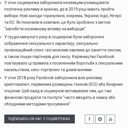
У січні соцмережа заборонила іноземцям розміщувати
політичну рекламу в країнах, де в 2019 році мають пройти
вибори. Нові заходи торкнулися, зокрема, України, Індії, Нігерії
та ЄС. Як пояснили в компанії, це було зроблено з метою
“запобігти іноземному впливу на виборців”.
У грудні минулого року в соцмережі були заборонені
зображення сексуального характеру, сексуально-
провокаційний сленг і всі можливі заклики до заняття сексом,
а також пошук партнерів для сексу. Керівництво Facebook
пов’язувало ці правила з посиленням боротьби з сексуальним
насильством, секс-торгівлею та домаганнями.
У січні 2018 року Facebook заборонила всю рекламу
криптовалют, первинних розміщень токенів (ICO) або бінарних
опціонів. Цей захід в соцмережі мотивували тим, що такі
фінансові продукти та послуги “часто вводять в оману або
облудними методами просування”.
ПІДПИШИСЬ НА НАС У СОЦМЕРЕЖАХ: