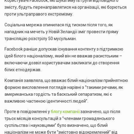
Користувачі Facebook, які шукатимуть групи відповідного
змісту, будуть перенаправлятися на організації, які борються
проти ультраправого екстремізму.
Соціальна мережа опинилася під тиском після того, як
нападник на мечеть у Новій Зеландії зміг провести пряму
трансляцію розстрілу 50 мусульман.
Facebook раніше допускав існування контенту з підтримкою
ідей білого націоналізму, який він не вважав расистським –
включаючи дозвіл користувачам закликати до створення
білих етнодержав.
Компанія заявляла, що вважає білий націоналізм прийнятною
формою висловлення поглядів нарівні з “такими речами, як
американська гордість та баскський сепаратизм, які є
важливою частиною ідентичності людей”.
Проте в повідомленні у
блогу компанії
зазначено, що після
трьох місяців консультацій з “членами громадянського
суспільства і науковцями” було визначено, що білий
націоналізм не може бути “змістовно відокремлений” від