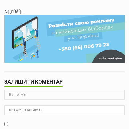
Á‡„ÛÁÍ‡...
ЗАЛИШИТИ КОМЕНТАР