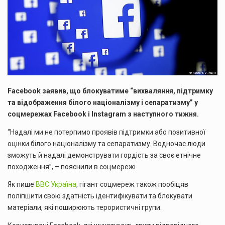
Facebook заявив, що блокуватиме “вихваляння, підтримку
та відображення білого націоналізму і сепаратизму” у
соцмережах Facebook і Instagram з наступного тижня.
“Надалі ми не потерпимо проявів підтримки або позитивної
оцінки білого націоналізму та сепаратизму. Водночас люди
зможуть й надалі демонструвати гордість за своє етнічне
походження”, – пояснили в соцмережі.
Як пише
BBC Україна
, гігант соцмереж також пообіцяв
поліпшити свою здатність ідентифікувати та блокувати
матеріали, які поширюють терористичні групи.