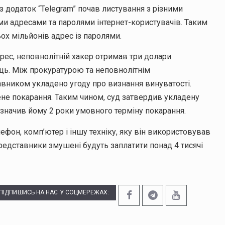
з додаток “Telegram” почав листування з різними
и адресами та паролями інтернет-користувачів. Таким
ох мільйонів адрес із паролями.
дрес, неповнолітній хакер отримав три долари
ець. Між прокуратурою та неповнолітнім
вником укладено угоду про визнання винуватості.
не покарання. Таким чином, суд затвердив укладену
изначив йому 2 роки умовного терміну покарання.
ефон, комп’ютер і іншу техніку, яку він використовував
представники змушені будуть заплатити понад 4 тисячі
ПІДПИШИСЬ НА НАС У СОЦМЕРЕЖАХ: