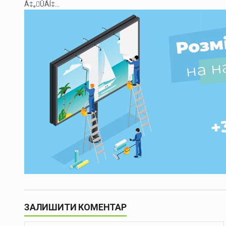
Á‡„ÛÁÍ‡...
ЗАЛИШИТИ КОМЕНТАР