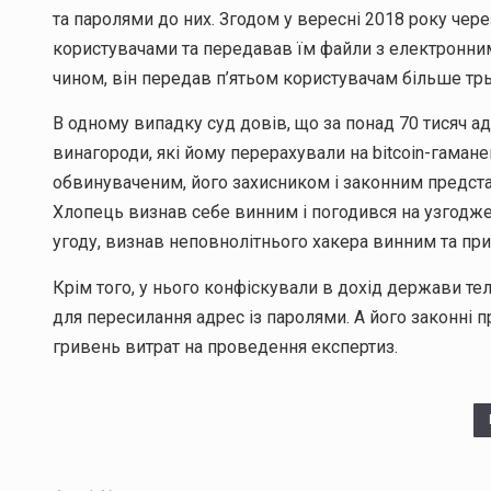
та паролями до них. Згодом у вересні 2018 року чере
користувачами та передавав їм файли з електронним
чином, він передав п’ятьом користувачам більше трь
В одному випадку суд довів, що за понад 70 тисяч а
винагороди, які йому перерахували на bitcoin-гаман
обвинуваченим, його захисником і законним предста
Хлопець визнав себе винним і погодився на узгодже
угоду, визнав неповнолітнього хакера винним та пр
Крім того, у нього конфіскували в дохід держави тел
для пересилання адрес із паролями. А його законні 
гривень витрат на проведення експертиз.