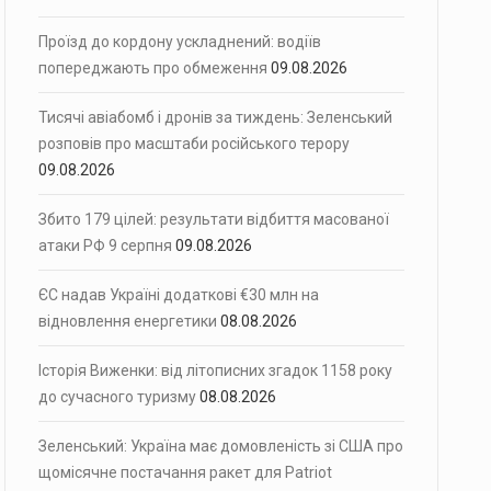
Проїзд до кордону ускладнений: водіїв
попереджають про обмеження
09.08.2026
Тисячі авіабомб і дронів за тиждень: Зеленський
розповів про масштаби російського терору
09.08.2026
Збито 179 цілей: результати відбиття масованої
атаки РФ 9 серпня
09.08.2026
ЄС надав Україні додаткові €30 млн на
відновлення енергетики
08.08.2026
Історія Виженки: від літописних згадок 1158 року
до сучасного туризму
08.08.2026
Зеленський: Україна має домовленість зі США про
щомісячне постачання ракет для Patriot