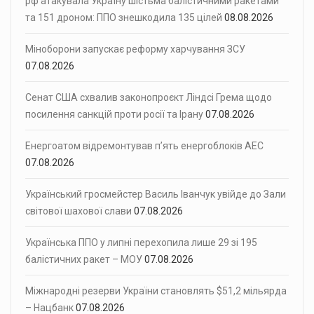
рф атакувала Україну шістьма балістичними ракетами
та 151 дроном: ППО знешкодила 135 цілей
08.08.2026
Міноборони запускає реформу харчування ЗСУ
07.08.2026
Сенат США схвалив законопроєкт Ліндсі Грема щодо
посилення санкцій проти росії та Ірану
07.08.2026
Енергоатом відремонтував п’ять енергоблоків АЕС
07.08.2026
Український гросмейстер Василь Іванчук увійде до Зали
світової шахової слави
07.08.2026
Українська ППО у липні перехопила лише 29 зі 195
балістичних ракет – МОУ
07.08.2026
Міжнародні резерви України становлять $51,2 мільярда
– Нацбанк
07.08.2026