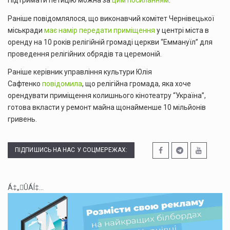
Раніше повідомлялося, що виконавчий комітет Чернівецької
міськради
має намір передати приміщення
у центрі міста в
оренду на 10 років релігійній громаді церкви “Еммануїл” для
проведення релігійних обрядів та церемоній.
Раніше керівник управління культури Юлія
Сафтенко
повідомила
, що релігійна громада, яка хоче
орендувати приміщення колишнього кінотеатру “Україна”,
готова вкласти у ремонт майна щонайменше 10 мільйонів
гривень.
ПІДПИШИСЬ НА НАС У СОЦМЕРЕЖАХ:
Á‡„ÛÁÍ‡...