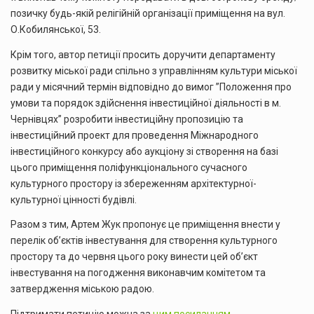
позичку будь-якій релігійній організації приміщення на вул.
О.Кобилянської, 53.
Крім того, автор петиції просить доручити департаменту
розвитку міської ради спільно з управлінням культури міської
ради у місячний термін відповідно до вимог ”Положення про
умови та порядок здійснення інвестиційної діяльності в м.
Чернівцях” розробити інвестиційну пропозицію та
інвестиційний проект для проведення Міжнародного
інвестиційного конкурсу або аукціону зі створення на базі
цього приміщення поліфункціонального сучасного
культурного простору із збереженням архітектурної-
культурної цінності будівлі.
Разом з тим, Артем Жук пропонує це приміщення внести у
перелік об’єктів інвестування для створення культурного
простору та до червня цього року винести цей об’єкт
інвестування на погодження виконавчим комітетом та
затвердження міською радою.
Підтримати петицію можна за
цим посиланням
.