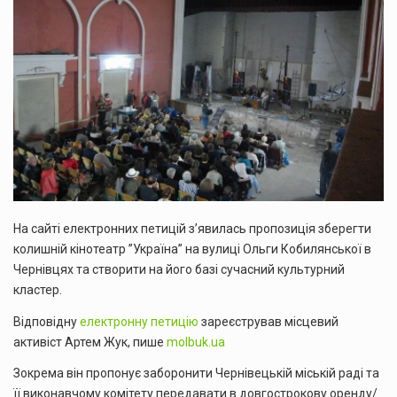
На сайті електронних петицій з’явилась пропозиція зберегти
колишній кінотеатр ”Україна” на вулиці Ольги Кобилянської в
Чернівцях та створити на його базі сучасний культурний
кластер.
Відповідну
електронну петицію
зареєстрував місцевий
активіст Артем Жук, пише
molbuk.ua
Зокрема він пропонує заборонити Чернівецькій міській раді та
її виконавчому комітету передавати в довгострокову оренду/