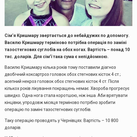
Сім’я Кришмару звертається до небайдужих по допомогу.
Василю Кришмару терміново потрібна операція по заміні
тазостегнових суглобів на обох ногах. Вартість – понад 10
тис. доларів. Для сім’ї така сума є непідйомною.
Василю Кришмару кілька років тому поставили діагноз
двобічний коксартроз головок обох стегнових кісток 4 ст.;
асепний некроз головок обох стегнових кісток 4 ст. Після
кількох років лікування покращень немає. Хвороба прогресує
швидко. Одна нога стала коротшою, ніж інша. Аби врятувати
кінцівки, упродовж місяця терміново потрібно зробити
операцію по заміні тазостегнових суглобів.
Таку операцію проводять у Чернівцях. Вартість – 10 800
доларів.