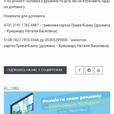
У 45-річного чоловіка є дружина та діти, які не втрачають надії
на допомогу.
Реквізити для допомоги:
4731 2191 1765 4487 – гривнева картка ПриватБанку (дружина
– Кришмару Наталія Василівна)
5168 7427 1910 0344, рр 05305299000 – валютна
картка ПриватБанку (дружина – Кришмару Наталія Василівна).
ПІДПИШИСЬ НА НАС У СОЦМЕРЕЖАХ:
Á‡„ÛÁÍ‡...