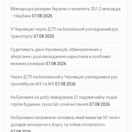
Міжнародні резерви України становлять $51,2 мільярда
– Нацбанк
07.08.2026
У Чернівцях через ДТП на Вокзальній ускладнений рух
транспорту
07.08.2026
Судитимуть двох буковинців, обвинувачених у
зберіганні і розповсюдженні наркотиків в особливо
великих розмірах
07.08.2026
Через ДТП на Вокзальній у Чернівцях ускладнився рух
тролейбусів №3 та №5
07.08.2026
На Буковині за добу ліквідували 21 надзвичайну подію:
горіли будинки, сухостій і сонячні панелі
07.08.2026
На Буковині затримали чоловіка, який вимагав 50 тисяч
доларів неіснуючого боргу та побив потерпілого
07.08.2026