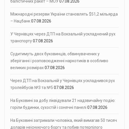
балістичних ракет – МОУ
07.08.2026
Міжнародні резерви України становлять $51,2 мільярда
– Нацбанк
07.08.2026
У Чернівцях через ДТП на Вокзальній ускладнений рух
транспорту
07.08.2026
Судитимуть двох буковинців, обвинувачених у
зберіганні і розповсюдженні наркотиків в особливо
великих розмірах
07.08.2026
Через ДТП на Вокзальній у Чернівцях ускладнився рух
тролейбусів №3 та №5
07.08.2026
На Буковині за добу ліквідували 21 надзвичайну подію:
горіли будинки, сухостій і сонячні панелі
07.08.2026
На Буковині затримали чоловіка, який вимагав 50 тисяч
доларів неіснуючого боргу та побив потерпілого