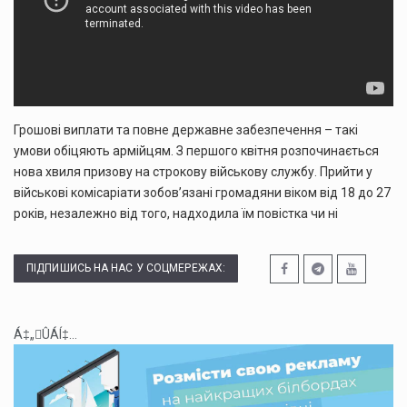
Грошові виплати та повне державне забезпечення – такі
умови обіцяють армійцям. З першого квітня розпочинається
нова хвиля призову на строкову військову службу. Прийти у
військові комісаріати зобов’язані громадяни віком від 18 до 27
років, незалежно від того, надходила їм повістка чи ні
ПІДПИШИСЬ НА НАС У СОЦМЕРЕЖАХ:
Á‡„ÛÁÍ‡...