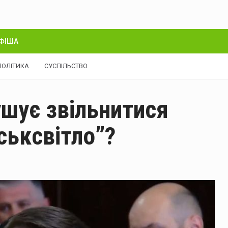
ФІША
ПОЛІТИКА
СУСПІЛЬСТВО
шує звільнитися
ськсвітло”?