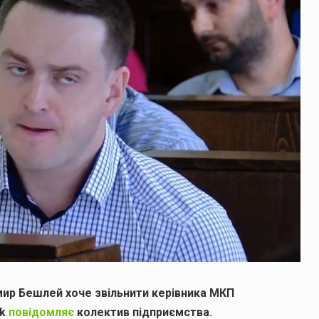
ир Бешлей хоче звільнити керівника МКП
ok
повідомляє
колектив підприємства.