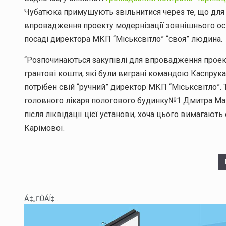
Чубатюка примушують звільнитися через те, що для 
впровадження проекту модернізації зовнішнього осв
посаді директора МКП “Міськсвітло” “своя” людина.
“Розпочинаються закупівлі для впровадження проект
грантові кошти, які були виграні командою Каспру
потрібен свій “ручний” директор МКП “Міськсвітло”. 
головного лікаря пологового будинку№1 Дмитра Ман
після ліквідації цієї установи, хоча цього вимагають
Карімової.
Á‡„ÛÁÍ‡...