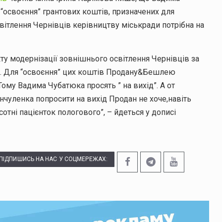
“освоєння” грантових коштів, призначених для
ітлення Чернівців керівництву міськради потрібна на
у модернізації зовнішнього освітлення Чернівців за
ка. Для “освоєння” цих коштів Продану&Бешлею
Тому Вадима Чубатюка просять ” на вихід”. А от
чуленка попросити на вихід Продан не хоче,навіть
 сотні пацієнток пологового”, – йдеться у дописі
ПІДПИШИСЬ НА НАС У СОЦМЕРЕЖАХ: