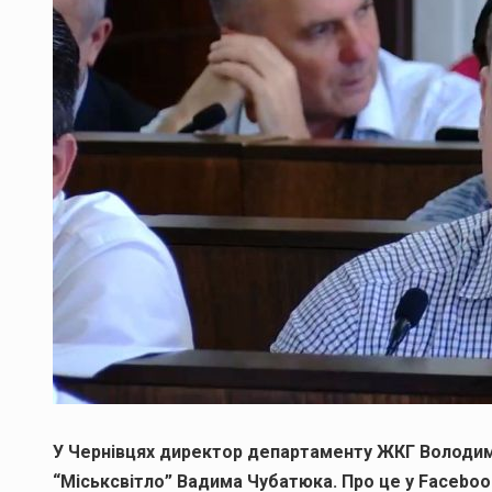
У Чернівцях директор департаменту ЖКГ Володим
“Міськсвітло” Вадима Чубатюка. Про це у Facebo