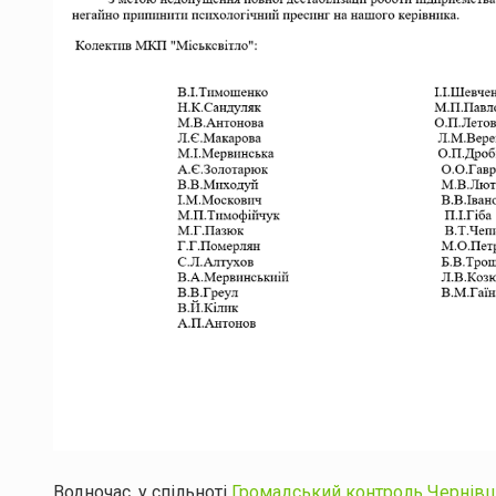
Водночас, у спільноті
Громадський контроль Чернівц