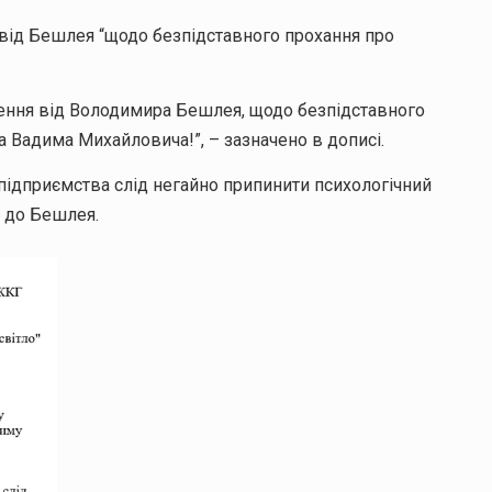
від Бешлея “щодо безпідставного прохання про
нення від Володимира Бешлея, щодо безпідставного
 Вадима Михайловича!”, – зазначено в дописі.
 підприємства слід негайно припинити психологічний
і до Бешлея.