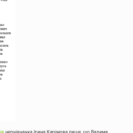
ів
чернівчанка Ірина Карімова пише, що Вадима