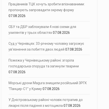
Працівників ТЦК хочуть зробити впізнаваними:
пропонують запровадити окрему форму
07.08.2026
СБУ та ДБР заблокували 4 нові схеми для
ухилянтів у трьох областях
07.08.2026
Суд у Чернівцях: 33-річному чоловіку загрожує
ув’язнення за побиття двох людей
07.08.2026
Пожежа у Чернівецькому районі: згоріла
господарська споруда та загинули тварини
07.08.2026
Морські дрони Magura знищили російський ЗРГК
“Панцир-С1” у Криму
07.08.2026
У Дністровському районі чоловік потрапив до
лікарні після падіння з мотоцикла
07.08.2026